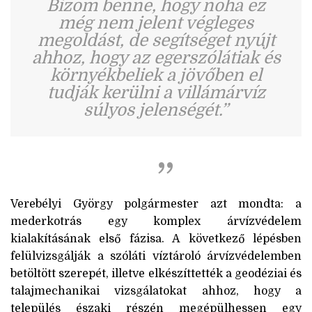
Bízom benne, hogy noha ez
még nem jelent végleges
megoldást, de segítséget nyújt
ahhoz, hogy az egerszólátiak és
környékbeliek a jövőben el
tudják kerülni a villámárvíz
súlyos jelenségét.”
Verebélyi György polgármester azt mondta: a
mederkotrás egy komplex árvízvédelem
kialakításának első fázisa. A következő lépésben
felülvizsgálják a szóláti víztároló árvízvédelemben
betöltött szerepét, illetve elkészíttették a geodéziai és
talajmechanikai vizsgálatokat ahhoz, hogy a
település északi részén megépülhessen egy