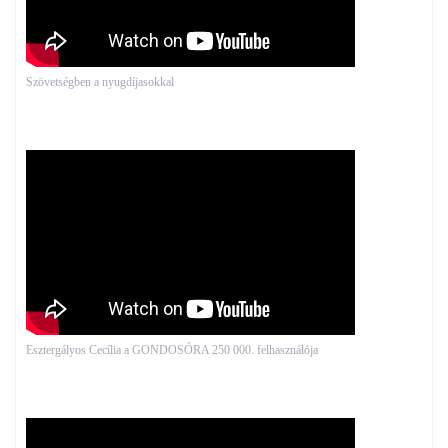
Szövetségben a nyugdíjasokkal
Esztergályos Cecília a GONDOSÓRA 250 000. felhasználója