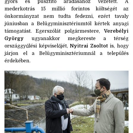
gyors és pusztító áradásához vezetett. A
mederkotrás 15 millió forintos költségét az
önkormányzat nem tudta fedezni, ezért tavaly
júniusban a Belügyminisztériumtól kértek anyagi
támogatást. Egerszólát polgármestere,
Verebélyi
György
ugyanakkor megkereste a térség
országgyűlési képviselőjét,
Nyitrai Zsoltot
is, hogy
járjon el a Belügyminisztériumnál a település
érdekében.