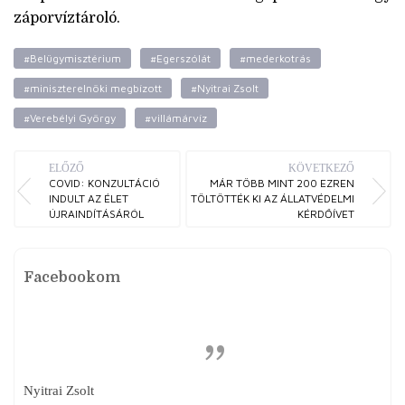
záporvíztároló.
#Belügymisztérium
#Egerszólát
#mederkotrás
#miniszterelnöki megbízott
#Nyitrai Zsolt
#Verebélyi György
#villámárvíz
ELŐZŐ
KÖVETKEZŐ
COVID: KONZULTÁCIÓ
MÁR TÖBB MINT 200 EZREN
INDULT AZ ÉLET
TÖLTÖTTÉK KI AZ ÁLLATVÉDELMI
ÚJRAINDÍTÁSÁRÓL
KÉRDŐÍVET
Facebookom
Nyitrai Zsolt