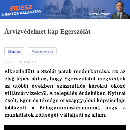
Skip
to
content
Árvízvédelmet kap Egerszólát
Munkám
Választókerület
2021. FEBRUÁR 21.
Elkezdődött a Szólát-patak mederkotrása. Ez az
első lépés ahhoz, hogy Egerszólátot megvédjék
az utóbbi években százmilliós károkat okozó
villámárvizektől. A település érdekében Nyitrai
Zsolt, Eger és térsége országgyűlési képviselője
lobbizott a Belügyminisztériumnál, hogy a
munkálatok költségét vállalja át az állam.