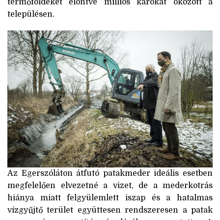
termőföldeket elöntve milliós károkat okozott a
településen.
Az Egerszóláton átfutó patakmeder ideális esetben
megfelelően elvezetné a vizet, de a mederkotrás
hiánya miatt felgyülemlett iszap és a hatalmas
vízgyűjtő terület együttesen rendszeresen a patak