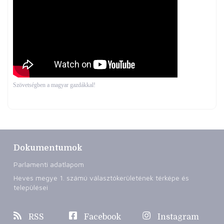
Szövetségben a magyar gazdákkal!
Dokumentumok
Parlamenti adatlapom
Heves megye 1. számú választókerületének térképe és
települései
RSS
Facebook
Instagram