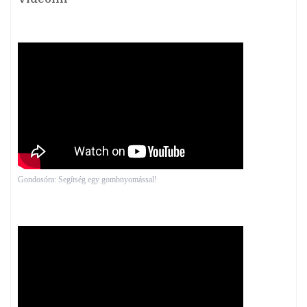
Gondosóra: Segítség egy gombnyomással!