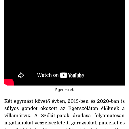
Eger Hírek
Két egymást követő évben, 2019-ben és 2020-ban is
súlyos gondot okozott az Egerszóláton élőknek a
villámárvíz. A Szólát-patak áradása folyamatosan
ingatlanokat veszélyeztetett, garázsokat, pincéket és