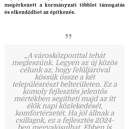
megérkezett a kormányzati többlet támogatás
és elkezdődhet az építkezés.
„A városközponttal tehát
megleszünk. Legyen az új közös
célunk az, hogy felüljáróval
kössük össze a két
településrészt belterületen. Ez a
komoly fejlesztés jelentős
mértékben segítheti majd az itt
élők napi közlekedését,
komfortérzetét. Ha jól állnak a
csillagok, ez a fejlesztés 2024-
ben megvalósulhat. Ebben is