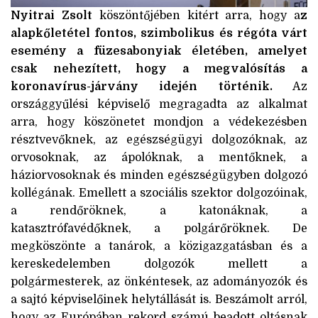
Nyitrai Zsolt
köszöntőjében kitért arra, hogy a
z
alapkőletétel fontos, szimbolikus és régóta várt
esemény a füzesabonyiak életében, amelyet
csak nehezített, hogy a megvalósítás a
koronavírus-járvány idején történik.
Az
országgyűlési képviselő megragadta az alkalmat
arra, hogy köszönetet mondjon a védekezésben
résztvevőknek, az egészségügyi dolgozóknak, az
orvosoknak, az ápolóknak, a mentőknek, a
háziorvosoknak és minden egészségügyben dolgozó
kollégának. Emellett a szociális szektor dolgozóinak,
a rendőröknek, a katonáknak, a
katasztrófavédőknek, a polgárőröknek. De
megköszönte a tanárok, a közigazgatásban és a
kereskedelemben dolgozók mellett a
polgármesterek, az önkéntesek, az adományozók és
a sajtó képviselőinek helytállását is. Beszámolt arról,
hogy az Európában rekord számú beadott oltásnak