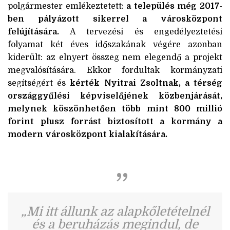
polgármester emlékeztetett:
a település még 2017-
ben pályázott sikerrel a városközpont
felújítására.
A tervezési és engedélyeztetési
folyamat két éves időszakának végére azonban
kiderült: az elnyert összeg nem elegendő a projekt
megvalósítására. Ekkor fordultak kormányzati
segítségért és
kérték Nyitrai Zsoltnak, a térség
országgyűlési képviselőjének közbenjárását,
melynek köszönhetően több mint 800 millió
forint plusz forrást biztosított a kormány a
modern városközpont kialakítására.
„Mi itt állunk az alapkőletételnél
és a beruházás megindul, de