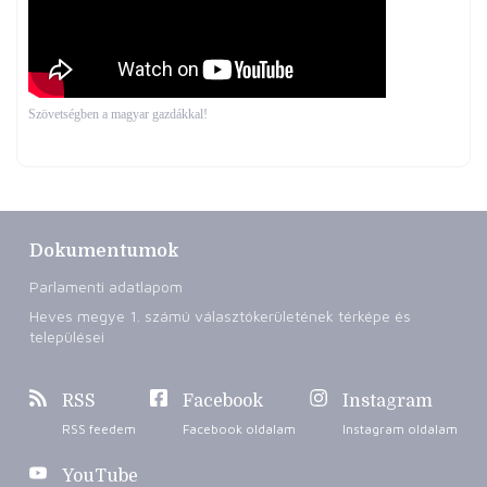
Szövetségben a magyar gazdákkal!
Dokumentumok
Parlamenti adatlapom
Heves megye 1. számú választókerületének térképe és
települései
RSS
Facebook
Instagram
RSS feedem
Facebook oldalam
Instagram oldalam
YouTube