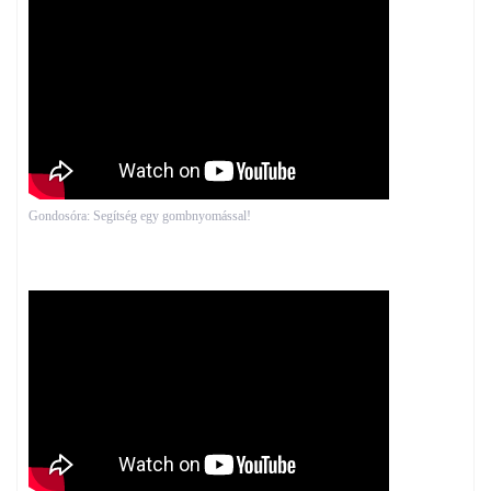
Gondosóra: Segítség egy gombnyomással!