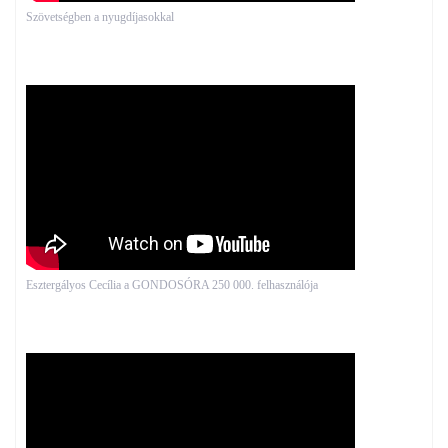
Szövetségben a nyugdíjasokkal
Esztergályos Cecília a GONDOSÓRA 250 000. felhasználója