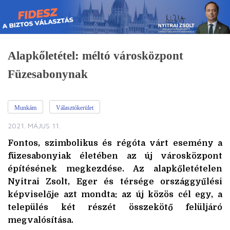
Skip
to
content
Alapkőletétel: méltó városközpont
Füzesabonynak
Munkám
Választókerület
2021. MÁJUS 11.
Fontos, szimbolikus és régóta várt esemény a
füzesabonyiak életében az új városközpont
építésének megkezdése. Az alapkőletételen
Nyitrai Zsolt, Eger és térsége országgyűlési
képviselője azt mondta: az új közös cél egy, a
település két részét összekötő felüljáró
megvalósítása.