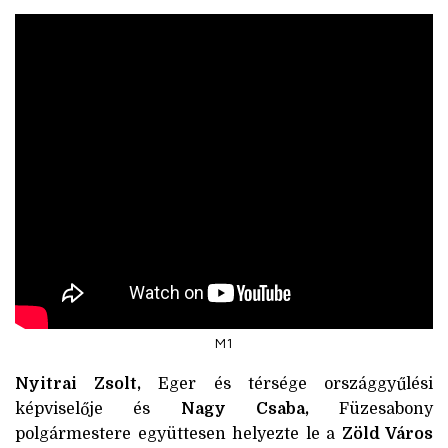
M1
Nyitrai Zsolt,
Eger és térsége országgyűlési
képviselője és
Nagy Csaba,
Füzesabony
polgármestere együttesen helyezte le a
Zöld Város