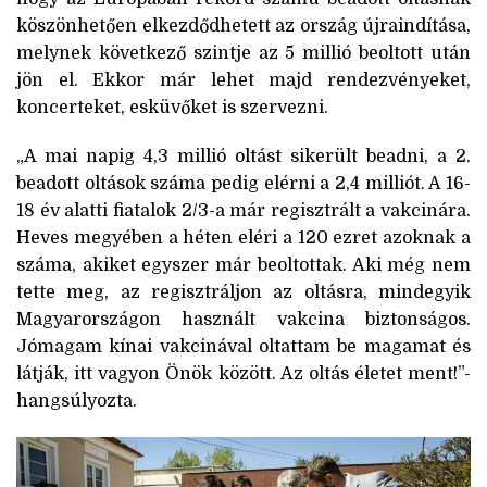
köszönhetően elkezdődhetett az ország újraindítása,
melynek következő szintje az 5 millió beoltott után
jön el. Ekkor már lehet majd rendezvényeket,
koncerteket, esküvőket is szervezni.
„A mai napig 4,3 millió oltást sikerült beadni, a 2.
beadott oltások száma pedig elérni a 2,4 milliót. A 16-
18 év alatti fiatalok 2/3-a már regisztrált a vakcinára.
Heves megyében a héten eléri a 120 ezret azoknak a
száma, akiket egyszer már beoltottak. Aki még nem
tette meg, az regisztráljon az oltásra, mindegyik
Magyarországon használt vakcina biztonságos.
Jómagam kínai vakcinával oltattam be magamat és
látják, itt vagyon Önök között. Az oltás életet ment!”-
hangsúlyozta.