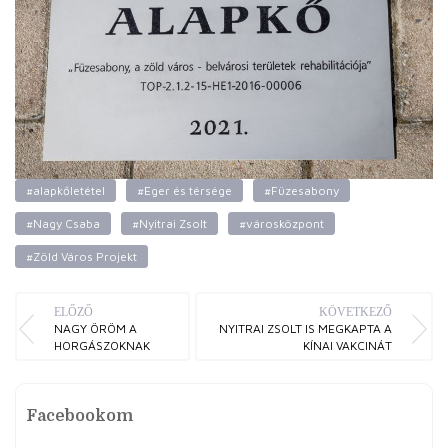
#alapkőletétel
#Eger és térsége
#Füzesabony
#Nagy Csaba
#Nyitrai Zsolt
#városközpont
#Zöld Város Projekt
ELŐZŐ
KÖVETKEZŐ
NAGY ÖRÖM A
NYITRAI ZSOLT IS MEGKAPTA A
HORGÁSZOKNAK
KÍNAI VAKCINÁT
Facebookom