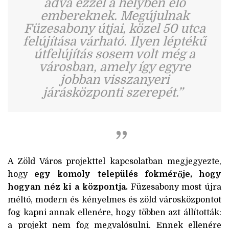
adva ezzel a helyben élő
embereknek. Megújulnak
Füzesabony útjai, közel 50 utca
felújítása várható. Ilyen léptékű
útfelújítás sosem volt még a
városban, amely így egyre
jobban visszanyeri
járásközponti szerepét.”
A Zöld Város projekttel kapcsolatban megjegyezte,
hogy
egy komoly település fokmérője, hogy
hogyan néz ki a központja.
Füzesabony most újra
méltó, modern és kényelmes és zöld városközpontot
fog kapni annak ellenére, hogy többen azt állították:
a projekt nem fog megvalósulni. Ennek ellenére