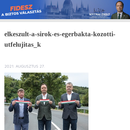
Skip
to
content
elkeszult-a-sirok-es-egerbakta-kozotti-
utfelujitas_k
2021. AUGUSZTUS 27.