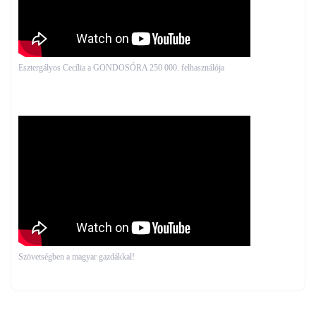
Esztergályos Cecília a GONDOSÓRA 250 000. felhasználója
Szövetségben a magyar gazdákkal!