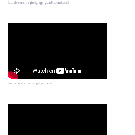
Gondosóra: Segítség egy gombnyomással!
Szövetségben a nyugdíjasokkal