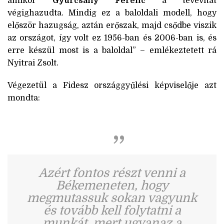
amikor
Gyurcsány Ferenc
a tévévitát
végighazudta. Mindig ez a baloldali modell, hogy
először hazugság, aztán erőszak, majd csődbe viszik
az országot, így volt ez 1956-ban és 2006-ban is, és
erre készül most is a baloldal” – emlékeztetett rá
Nyitrai Zsolt.
Végezetül a Fidesz országgyűlési képviselője azt
mondta:
Azért fontos részt venni a
Békemeneten, hogy
megmutassuk sokan vagyunk
és tovább kell folytatni a
munkát, mert ugyanaz a