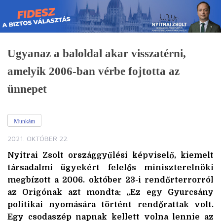
Skip
to
content
Ugyanaz a baloldal akar visszatérni,
amelyik 2006-ban vérbe fojtotta az
ünnepet
Munkám
2021. OKTÓBER 22.
Nyitrai Zsolt országgyűlési képviselő, kiemelt
társadalmi ügyekért felelős miniszterelnöki
megbízott a 2006. október 23-i rendőrterrorról
az Origónak azt mondta: „Ez egy Gyurcsány
politikai nyomására történt rendőrattak volt.
Egy csodaszép napnak kellett volna lennie az