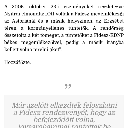
A 2006. október 23-i eseményeket részletezve
Nyitrai elmondta: „Ott voltak a Fidesz megemlékezői
az Astoriánál és a másik helyszínen, az Erzsébet
téren a kormányellenes tüntetők. A rendőrség
összetolta a két tömeget, a tüntetőket a Fidesz-KDNP
békés megemlékezőivel, pedig a másik irányba
kellett volna terelni őket”.
Hozzáfűzte:
Már azelőtt elkezdték feloszlatni
a Fidesz rendezvényét, hogy az
befejeződött volna,
lovasrohammal rontottak be