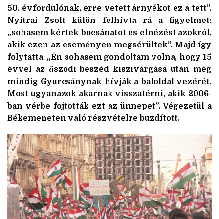
50. évfordulónak, erre vetett árnyékot ez a tett”.
Nyitrai Zsolt külön felhívta rá a figyelmet:
„sohasem kértek bocsánatot és elnézést azokról,
akik ezen az eseményen megsérültek”. Majd így
folytatta: „Én sohasem gondoltam volna, hogy 15
évvel az őszödi beszéd kiszivárgása után még
mindig Gyurcsánynak hívják a baloldal vezérét.
Most ugyanazok akarnak visszatérni, akik 2006-
ban vérbe fojtották ezt az ünnepet”. Végezetül a
Békemeneten való részvételre buzdított.