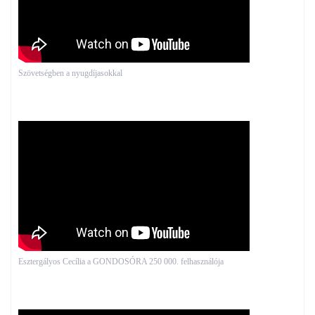
Szövetségben a nyugdíjasokkal
Esztergályos Cecília a GONDOSÓRA 250 000. felhasználója