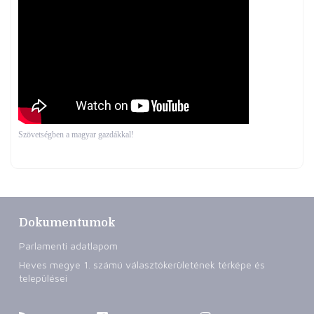
Szövetségben a magyar gazdákkal!
Dokumentumok
Parlamenti adatlapom
Heves megye 1. számú választókerületének térképe és
települései