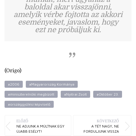
baloldal akar visszajönni,
amelyik vérbe fojtotta az akkori
eseményeket, javaslom, hogy
ezt ne próbáljuk ki.
(Origo)
#2006
#Magyarország Kormánya
#miniszterelnöki megbízott
#Nyitrai Zsolt
#Október 23.
#országgyűlési képviselő
ELŐZŐ
KÖVETKEZŐ
NE ADJUNK A MÚLTNAK EGY
A TÉT NAGY, NE
ÚJABB ESÉLYT!
FORDULJUNK VISSZA