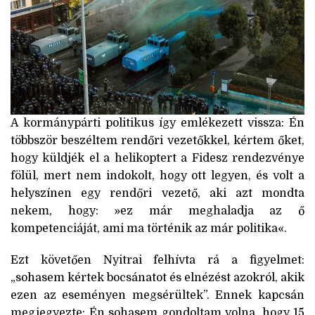
A kormánypárti politikus így emlékezett vissza: Én
többször beszéltem rendőri vezetőkkel, kértem őket,
hogy küldjék el a helikoptert a Fidesz rendezvénye
fölül, mert nem indokolt, hogy ott legyen, és volt a
helyszínen egy rendőri vezető, aki azt mondta
nekem, hogy: »ez már meghaladja az ő
kompetenciáját, ami ma történik az már politika«.
Ezt követően Nyitrai felhívta rá a figyelmet:
„sohasem kértek bocsánatot és elnézést azokról, akik
ezen az eseményen megsérültek”. Ennek kapcsán
megjegyezte: Én sohasem gondoltam volna, hogy 15