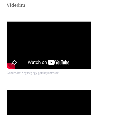
Videóim
Gondosóra: Segítség egy gombnyomással!