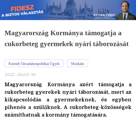
Skip
to
content
Magyarország Kormánya támogatja a
cukorbeteg gyermekek nyári táborozását
Kiemelt Társadalompolitikai Ügyek
Munkám
2022. JÚLIUS 30.
Magyarország Kormánya azért támogatja a
cukorbeteg gyerekek nyári táborozását, mert az
kikapcsolódás a gyermekeknek, és egyben
pihenés a szülőknek. A cukorbeteg-közösségek
számíthatnak a kormány támogatására.