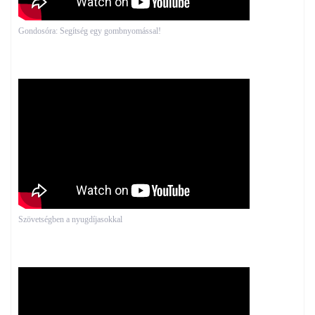
Gondosóra: Segítség egy gombnyomással!
Szövetségben a nyugdíjasokkal