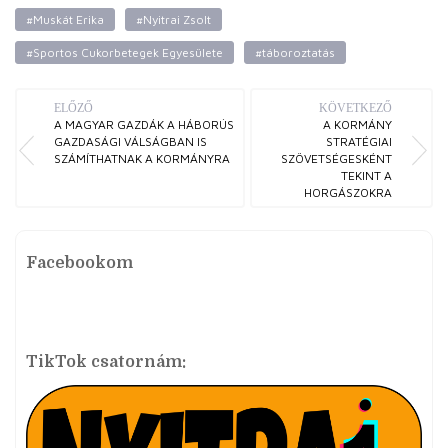
#Muskát Erika
#Nyitrai Zsolt
#Sportos Cukorbetegek Egyesülete
#táboroztatás
ELŐZŐ
KÖVETKEZŐ
A MAGYAR GAZDÁK A HÁBORÚS
A KORMÁNY
GAZDASÁGI VÁLSÁGBAN IS
STRATÉGIAI
SZÁMÍTHATNAK A KORMÁNYRA
SZÖVETSÉGESKÉNT
TEKINT A
HORGÁSZOKRA
Facebookom
TikTok csatornám: