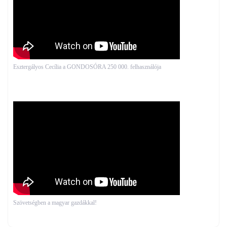
Esztergályos Cecília a GONDOSÓRA 250 000. felhasználója
Szövetségben a magyar gazdákkal!