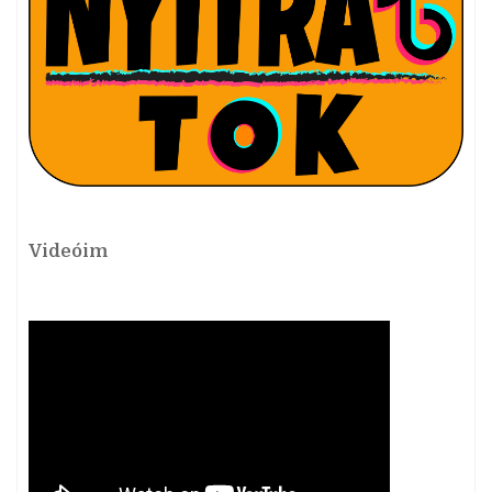
Videóim