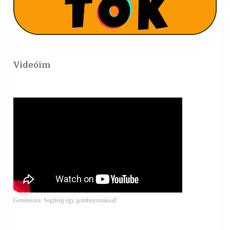
Videóim
Gondosóra: Segítség egy gombnyomással!