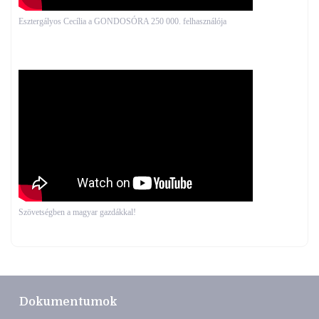
Esztergályos Cecília a GONDOSÓRA 250 000. felhasználója
Szövetségben a magyar gazdákkal!
Dokumentumok