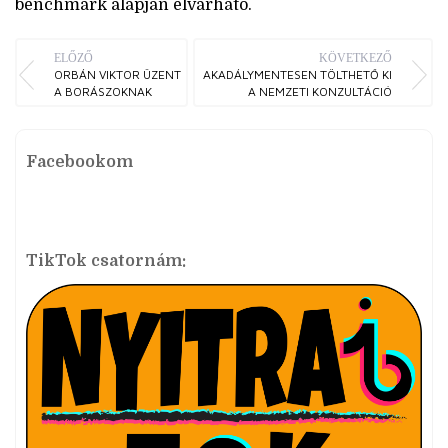
benchmark alapján elvárható.
ELŐZŐ
KÖVETKEZŐ
ORBÁN VIKTOR ÜZENT
AKADÁLYMENTESEN TÖLTHETŐ KI
A BORÁSZOKNAK
A NEMZETI KONZULTÁCIÓ
Facebookom
TikTok csatornám: