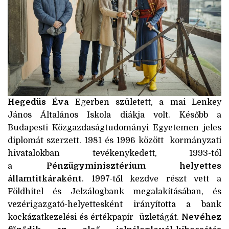
Hegedüs Éva
Egerben született, a mai Lenkey
János Általános Iskola diákja volt. Később a
Budapesti Közgazdaságtudományi Egyetemen jeles
diplomát szerzett. 1981 és 1996 között kormányzati
hivatalokban tevékenykedett, 1993-tól
a
Pénzügyminisztérium helyettes
államtitkáraként
. 1997-től kezdve részt vett a
Földhitel és Jelzálogbank megalakításában, és
vezérigazgató-helyettesként irányította a bank
kockázatkezelési és értékpapír üzletágát.
Nevéhez