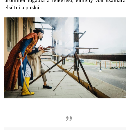
örömmel fogadta a felkérést, élmény volt számára
elsütni a puskát.