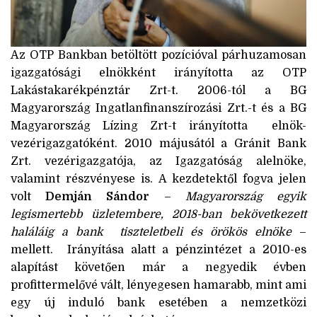
Az OTP Bankban betöltött pozícióval párhuzamosan
igazgatósági elnökként irányította az OTP
Lakástakarékpénztár Zrt-t. 2006-tól a BG
Magyarország Ingatlanfinanszírozási Zrt.-t és a BG
Magyarország Lízing Zrt-t irányította elnök-
vezérigazgatóként. 2010 májusától a Gránit Bank
Zrt. vezérigazgatója, az Igazgatóság alelnöke,
valamint részvényese is. A kezdetektől fogva jelen
volt
Demján Sándor
–
Magyarország egyik
legismertebb üzletembere, 2018-ban bekövetkezett
haláláig a bank tiszteletbeli és örökös elnöke
–
mellett. Irányítása alatt a pénzintézet a 2010-es
alapítást követően már a negyedik évben
profittermelővé vált, lényegesen hamarabb, mint ami
egy új induló bank esetében a nemzetközi