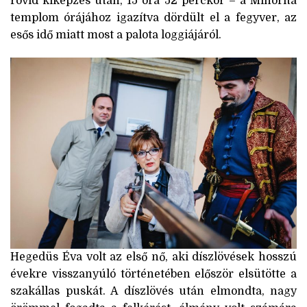
rövid kiképzés után, 15 óra 52 perckor – a Minorita
templom órájához igazítva dördült el a fegyver, az
esős idő miatt most a palota loggiájáról.
Hegedüs Éva volt az első nő, aki díszlövések hosszú
évekre visszanyúló történetében először elsütötte a
szakállas puskát. A díszlövés után elmondta, nagy