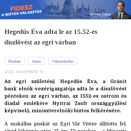
Skip
to
content
Hegedüs Éva adta le az 15.52-es
díszlövést az egri várban
Munkám
Színes
Választókerület
2022. NOVEMBER 19.
Az egri születésű Hegedüs Éva, a Gránit
bank elnök-vezérigazgatója adta le a díszlövést
pénteken az egri várban, az 1552-es ostrom és
diadal emlékére Nyitrai Zsolt országgyűlési
képviselő, miniszterelnöki biztos felkérésére.
A szakállas puskát az Egri Vár Vitéze állította fel,