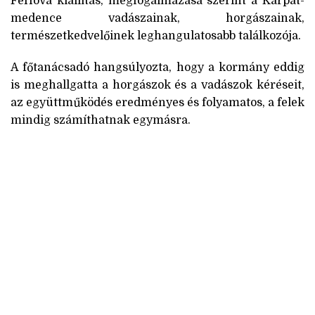
FeHoVa kiállítás, megfogalmazása szerint a Kárpát-
medence vadászainak, horgászainak,
természetkedvelőinek leghangulatosabb találkozója.
A főtanácsadó hangsúlyozta, hogy a kormány eddig
is meghallgatta a horgászok és a vadászok kéréseit,
az együttműködés eredményes és folyamatos, a felek
mindig számíthatnak egymásra.