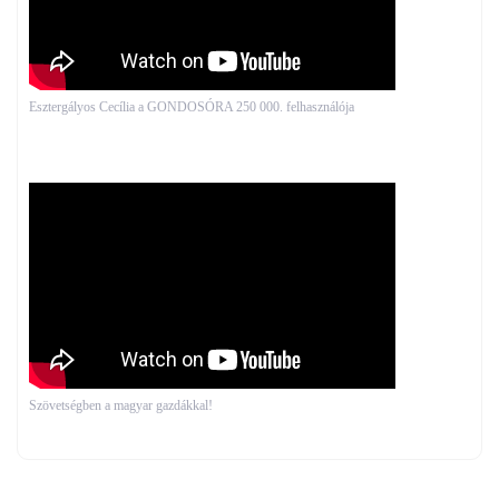
Esztergályos Cecília a GONDOSÓRA 250 000. felhasználója
Szövetségben a magyar gazdákkal!