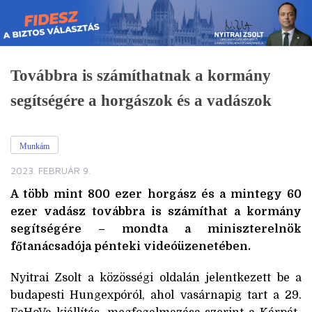
Skip
to
content
Továbbra is számíthatnak a kormány
segítségére a horgászok és a vadászok
Munkám
2023. FEBRUÁR 9.
A több mint 800 ezer horgász és a mintegy 60
ezer vadász továbbra is számíthat a kormány
segítségére – mondta a miniszterelnök
főtanácsadója pénteki videóüzenetében.
Nyitrai Zsolt a közösségi oldalán jelentkezett be a
budapesti Hungexpóról, ahol vasárnapig tart a 29.