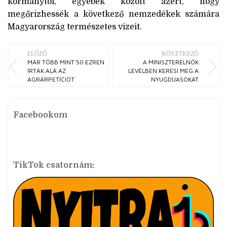
kormánytól, egyebek között azért, hogy
megőrizhessék a következő nemzedékek számára
Magyarország természetes vizeit.
ELŐZŐ
KÖVETKEZŐ
MÁR TÖBB MINT 50 EZREN
A MINISZTERELNÖK
ÍRTÁK ALÁ AZ
LEVÉLBEN KERESI MEG A
AGRÁRPETÍCIÓT
NYUGDÍJASOKAT
Facebookom
TikTok csatornám: