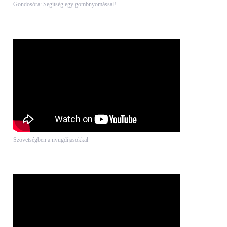
Gondosóra: Segítség egy gombnyomással!
Szövetségben a nyugdíjasokkal