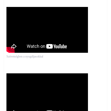
Szövetségben a nyugdíjasokkal