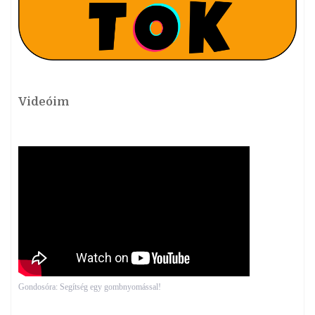
Videóim
Gondosóra: Segítség egy gombnyomással!