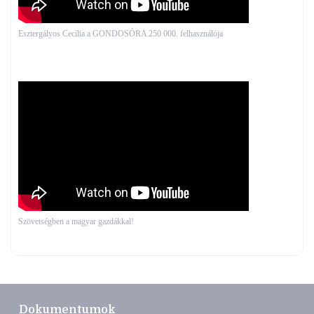
Esztergályos Cecília a GONDOSÓRA 250 000. felhasználója
Szövetségben a magyar gazdákkal!
Dokumentumok