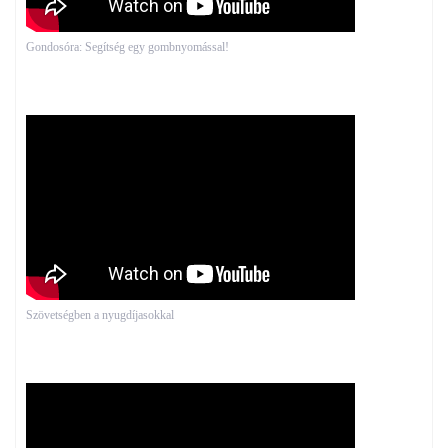
Gondosóra: Segítség egy gombnyomással!
Szövetségben a nyugdíjasokkal