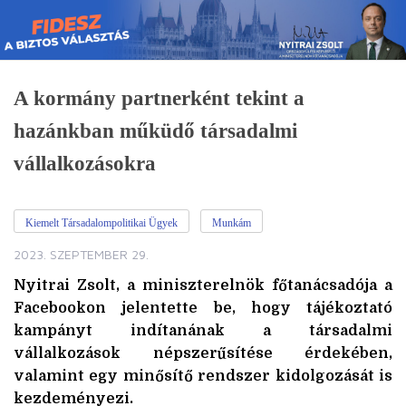
Skip
to
content
A kormány partnerként tekint a
hazánkban műküdő társadalmi
vállalkozásokra
Kiemelt Társadalompolitikai Ügyek
Munkám
2023. SZEPTEMBER 29.
Nyitrai Zsolt, a miniszterelnök főtanácsadója a
Facebookon jelentette be, hogy tájékoztató
kampányt indítanának a társadalmi
vállalkozások népszerűsítése érdekében,
valamint egy minősítő rendszer kidolgozását is
kezdeményezi.