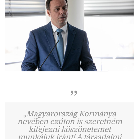
„Magyarország Kormánya
nevében ezúton is szeretném
kifejezni köszönetemet
munkájuk iránt! A társadalmi