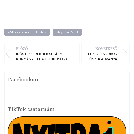
#Miniszterelnöki biztos
#Nyitrai Zsolt
ELŐZŐ
KÖVETKEZŐ
IDŐS EMBEREKNEK SEGÍT A
ÉRKEZIK A JÓKOR
KORMÁNY, ITT A GONDOSÓRA
ŐSZI KIADVÁNYA
Facebookom
TikTok csatornám: