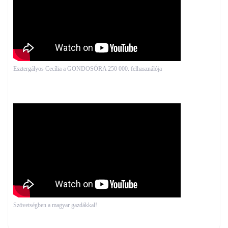
Esztergályos Cecília a GONDOSÓRA 250 000. felhasználója
Szövetségben a magyar gazdákkal!