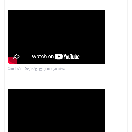
Gondosóra: Segítség egy gombnyomással!