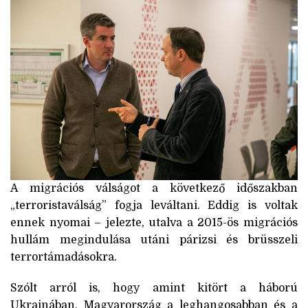
A migrációs válságot a következő időszakban
„terroristaválság” fogja leváltani. Eddig is voltak
ennek nyomai – jelezte, utalva a 2015-ös migrációs
hullám megindulása utáni párizsi és brüsszeli
terrortámadásokra.
Szólt arról is, hogy amint kitört a háború
Ukrajnában, Magyarország a leghangosabban és a