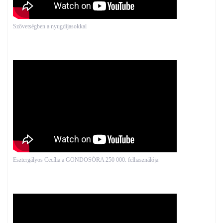
Szövetségben a nyugdíjasokkal
Esztergályos Cecília a GONDOSÓRA 250 000. felhasználója