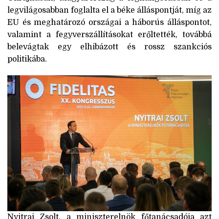
legvilágosabban foglalta el a béke álláspontját, míg az
EU és meghatározó országai a háborús álláspontot,
valamint a fegyverszállításokat erőltették, továbbá
belevágtak egy elhibázott és rossz szankciós
politikába.
Nyitrai Zsolt, a miniszterelnök főtanácsadója azt