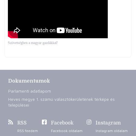
Szövetségben a magyar gazdákkal!
Dokumentumok
Parlamenti adatlapom
Heves megye 1. számú választókerületének térképe és
települései
RSS
Facebook
Instagram
RSS feedem
Facebook oldalam
Instagram oldalam