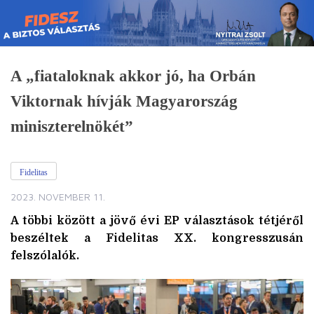
Skip
to
content
A „fiataloknak akkor jó, ha Orbán
Viktornak hívják Magyarország
miniszterelnökét”
Fidelitas
2023. NOVEMBER 11.
A többi között a jövő évi EP választások tétjéről
beszéltek a Fidelitas XX. kongresszusán
felszólalók.