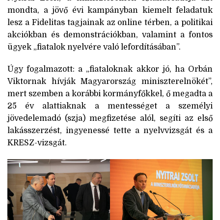
mondta, a jövő évi kampányban kiemelt feladatuk
lesz a Fidelitas tagjainak az online térben, a politikai
akciókban és demonstrációkban, valamint a fontos
ügyek „fiatalok nyelvére való lefordításában”.
Úgy fogalmazott: a „fiataloknak akkor jó, ha Orbán
Viktornak hívják Magyarország miniszterelnökét”,
mert szemben a korábbi kormányfőkkel, ő megadta a
25 év alattiaknak a mentességet a személyi
jövedelemadó (szja) megfizetése alól, segíti az első
lakásszerzést, ingyenessé tette a nyelvvizsgát és a
KRESZ-vizsgát.