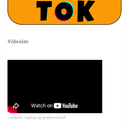
Videóim
Gondosóra: Segítség egy gombnyomással!