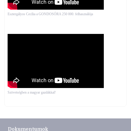
Esztergályos Cecília a GONDOSÓRA 250 000. felhasználója
Szövetségben a magyar gazdákkal!
Dokumentumok