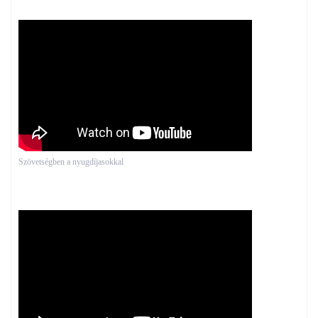
Szövetségben a nyugdíjasokkal