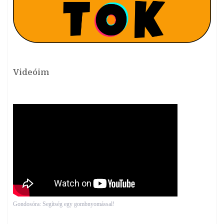
Videóim
Gondosóra: Segítség egy gombnyomással!