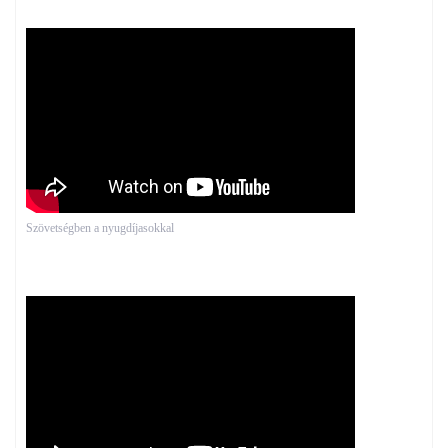
Szövetségben a nyugdíjasokkal