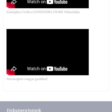
Esztergályos Cecília a GONDOSÓRA 250 000. felhasználója
Szövetségben a magyar gazdákkal!
Dokumentumok