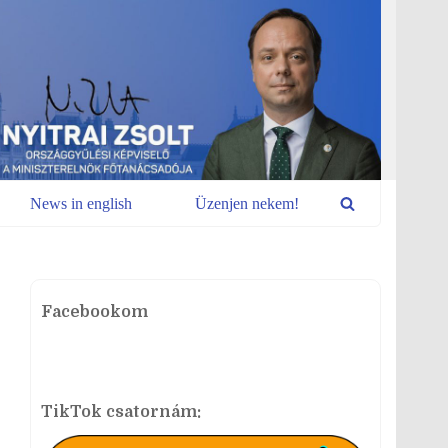
News in english
Üzenjen nekem!
Facebookom
TikTok csatornám: