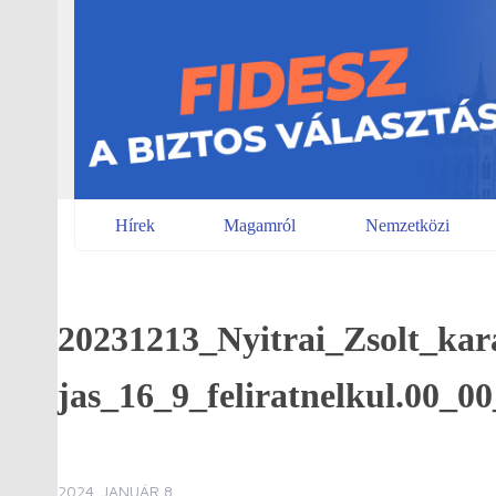
Skip
to
content
Hírek
Magamról
Nemzetközi
20231213_Nyitrai_Zsolt_kar
jas_16_9_feliratnelkul.00_00
2024. JANUÁR 8.