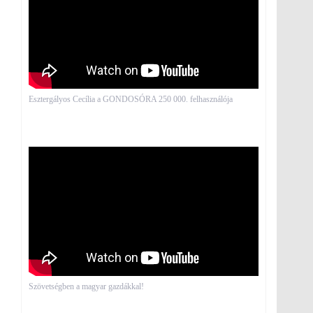
Esztergályos Cecília a GONDOSÓRA 250 000. felhasználója
Szövetségben a magyar gazdákkal!