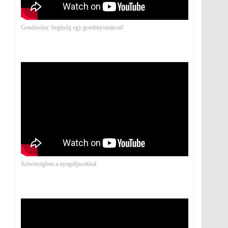
Gondosóra: Segítség egy gombnyomással!
Szövetségben a nyugdíjasokkal