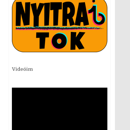
Videóim