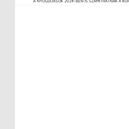
A NYUGDÍJASOK 2024-BEN IS SZÁMÍTHATNAK A K