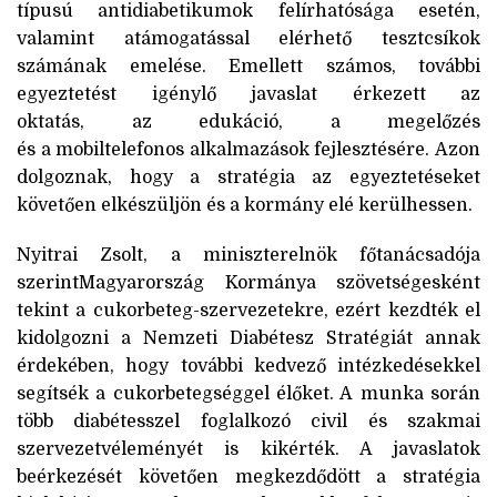
típusú antidiabetikumok felírhatósága esetén,
valamint atámogatással elérhető tesztcsíkok
számának emelése. Emellett számos, további
egyeztetést igénylő javaslat érkezett az
oktatás, az edukáció, a megelőzés
és a mobiltelefonos alkalmazások fejlesztésére. Azon
dolgoznak, hogy a stratégia az egyeztetéseket
követően
elkészüljön és a kormány elé kerülhessen.
Nyitrai Zsolt, a miniszterelnök főtanácsadója
szerintMagyarország Kormánya szövetségesként
tekint a cukorbeteg-szervezetekre, ezért kezdték el
kidolgozni a Nemzeti Diabétesz Stratégiát annak
érdekében, hogy további kedvező intézkedésekkel
segítsék a cukorbetegséggel élőket. A munka során
több diabétesszel foglalkozó civil és szakmai
szervezetvéleményét is kikérték. A javaslatok
beérkezését követően megkezdődött a stratégia