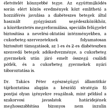
életvitelét könnyebbé tegye. Az együttműködés
során elért közös eredmények közt említhető a
hozzáférés javulása a diabéteszes betegek által
használt gyógyászati segédeszközökhöz,
a közétkeztetés megreformálása, speciális felügyelet
biztosítása a nevelési-oktatási intézményekben, a
cukorbeteg-szervezeteknek folyamatosan
biztosított támogatások, az 1-es és 2-es diabéteszben
szenvedő betegek adókedvezménye, a cukorbeteg
gyermekek után járó emelt összegű családi
pótlék, és a cukorbeteg gyermekek nyári
táboroztatása is.
Dr. Takács Péter egészségügyi államtitkár
tájékoztatása alapján a készülő stratégia fő
pontjai olyan igényekre reagálnak, mint például a
szakorvosi javaslatok határidejének
meghosszabbítása bizonyos nem inzulin