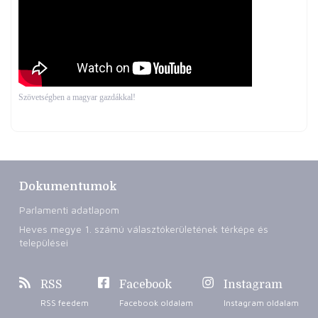
Szövetségben a magyar gazdákkal!
Dokumentumok
Parlamenti adatlapom
Heves megye 1. számú választókerületének térképe és
települései
RSS
Facebook
Instagram
RSS feedem
Facebook oldalam
Instagram oldalam