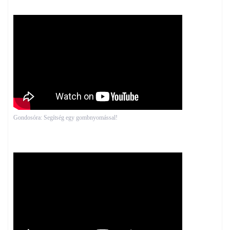
Gondosóra: Segítség egy gombnyomással!