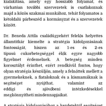
kialakítása, amely egy hosszabb folyamat, és
várhatóan további szervezetek is csatlakoznak
majd a közös szakmai munkához, tehát folyamatos a
kétoldalú párbeszéd a kormányzat és a szervezetek
között.
Dr. Beneda Attila családügyekért felelős helyettes
államtitkár kiemelte a stratégia kidolgozásának
fontosságát, hiszen az 1-es és 2-es
típusú cukorbetegséggel élők egyre nagyobb
figyelmet érdemelnek. A betegség minden
korosztályt érinthet, ezért rendkívül fontos, hogy
olyan stratégia készüljön, amely a felnőttek mellett a
gyermekeknek, a fiataloknak és a kismamáknak is
segítséget nyújthat, valamint az
eddigi és ajövőbeni intézkedésekkel
megkönnyítheti mindennapjaikat.
A stratégia kidolgozásához a kezdetektől segítséget