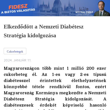
Skip
to
content
Elkezdődött a Nemzeti Diabétesz
Stratégia kidolgozása
Cukorbetegek
2024. JANUÁR 11.
Magyarországon több mint 1 millió 200 ezer
cukorbeteg él. Az 1-es vagy 2-es típusú
diabétesszel érintettek élethelyzetének
könnyebbé tétele rendkívül fontos, ezért
Magyarország Kormánya megkezdte a Nemzeti
Diabétesz Stratégia kidolgozását. A
diabéteszesek érdekét képviselő hasonló