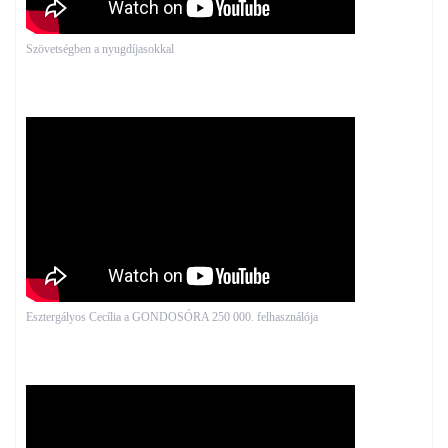
Szövetségben a nyugdíjasokkal
Esztergályos Cecília a GONDOSÓRA 250 000. felhasználója