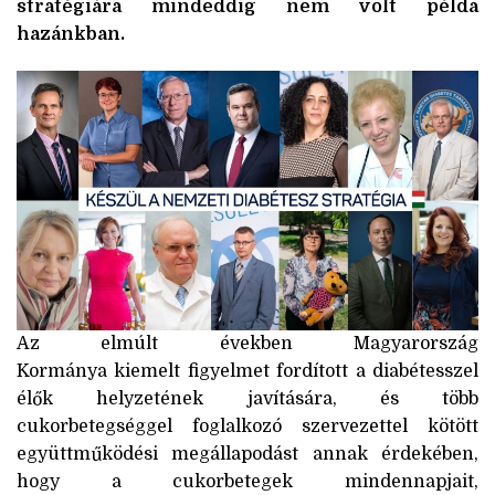
stratégiára mindeddig nem volt példa
hazánkban.
Az elmúlt években Magyarország
Kormánya kiemelt figyelmet fordított a diabétesszel
élők helyzetének javítására, és több
cukorbetegséggel foglalkozó szervezettel kötött
együttműködési megállapodást annak érdekében,
hogy a cukorbetegek mindennapjait,