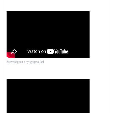
Szövetségben a nyugdíjasokkal