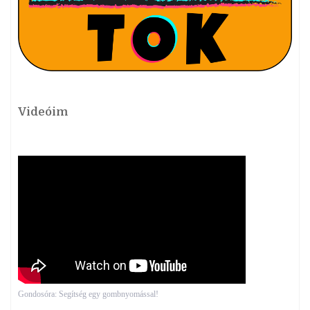
Videóim
Gondosóra: Segítség egy gombnyomással!