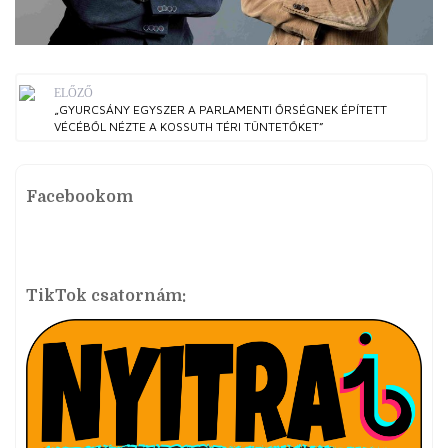
ELŐZŐ
„GYURCSÁNY EGYSZER A PARLAMENTI ŐRSÉGNEK ÉPÍTETT
VÉCÉBŐL NÉZTE A KOSSUTH TÉRI TÜNTETŐKET”
Facebookom
TikTok csatornám: