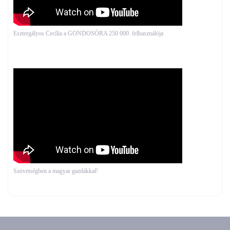
Esztergályos Cecília a GONDOSÓRA 250 000. felhasználója
Szövetségben a magyar gazdákkal!