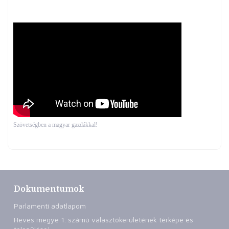
Szövetségben a magyar gazdákkal!
Dokumentumok
Parlamenti adatlapom
Heves megye 1. számú választókerületének térképe és