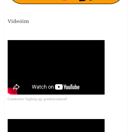
Videóim
Gondosóra: Segítség egy gombnyomással!