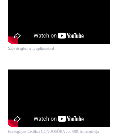
Szövetségben a nyugdíjasokkal
Esztergályos Cecília a GONDOSÓRA 250 000. felhasználója