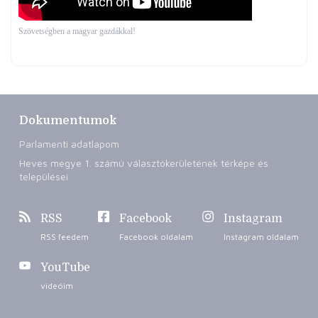
Szövetségben a magyar gazdákkal!
Dokumentumok
Parlamenti adatlapom
Heves megye 1. számú választókerületének térképe és
települései
RSS
Facebook
Instagram
RSS feedem
Facebook oldalam
Instagram oldalam
YouTube
videóim