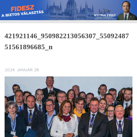
Skip
to
content
421921146_950982213056307_55092487
51561896685_n
2024. JANUÁR 28.