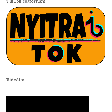
TikTok csatornám:
Videóim