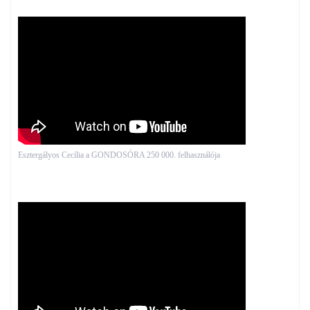
Esztergályos Cecília a GONDOSÓRA 250 000. felhasználója