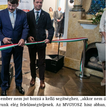
lt ember nem jut hozzá a kellő segítséghez, „akkor nem ő
yunk elég felelősségteljesek. Az MVGYOSZ hisz abban,