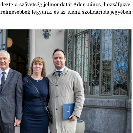
 idézte a szövetség jelmondatát Áder János, hozzáfűzve,
relmesebbek legyünk, és az elemi szolidaritás jegyében