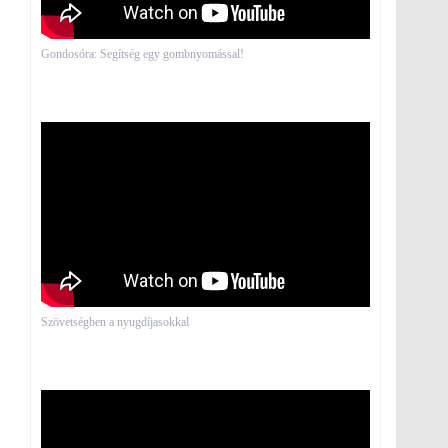
Gondosóra: Segítség egy gombnyomással!
Szövetségben a nyugdíjasokkal