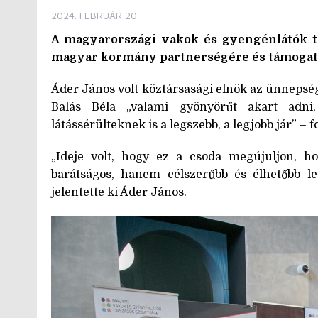
2024. FEBRUÁR 20.
A magyarországi vakok és gyengénlátók t
magyar kormány partnerségére és támogat
Áder János volt köztársasági elnök az ünnepsége
Balás Béla „valami gyönyörűt akart adni,
látássérülteknek is a legszebb, a legjobb jár” – 
„Ideje volt, hogy ez a csoda megújuljon, h
barátságos, hanem célszerűbb és élhetőbb le
jelentette ki Áder János.