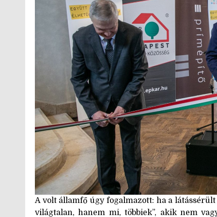
A volt államfő úgy fogalmazott: ha a látássérü
világtalan, hanem mi, többiek”, akik nem vag