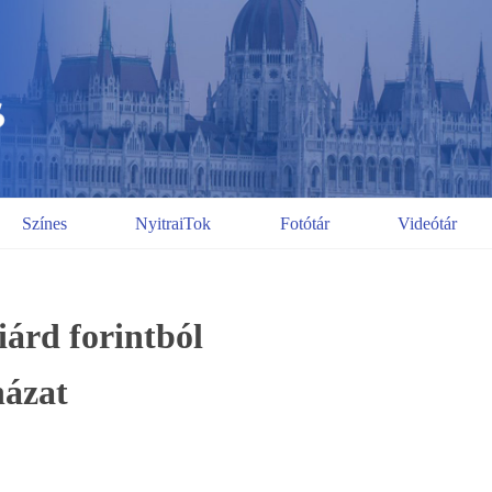
Színes
NyitraiTok
Fotótár
Videótár
iárd forintból
ázat