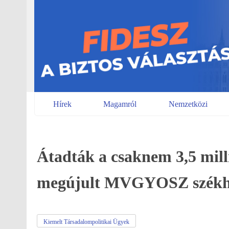
Skip
to
content
Hírek
Magamról
Nemzetközi
Átadták a csaknem 3,5 mill
megújult MVGYOSZ székh
Kiemelt Társadalompolitikai Ügyek