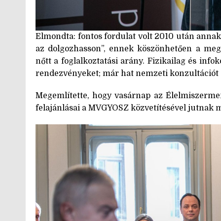
Elmondta: fontos fordulat volt 2010 után annak
az dolgozhasson”, ennek köszönhetően a me
nőtt a foglalkoztatási arány. Fizikailag és in
rendezvényeket; már hat nemzeti konzultációt a
Megemlítette, hogy vasárnap az Élelmiszermen
felajánlásai a MVGYOSZ közvetítésével jutnak ma