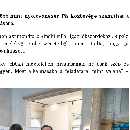
öbb mint nyolcvanezer fős közössége számíthat a
ására
.
n azt mondta, a Sipeki-villa „igazi ékszerdoboz”. Sipeki
 cselekvő emberszeretetből”, mert tudta, hogy „a
fogalmazott.
ogy jobban megfeleljen hivatásának, ne csak szép és
gyen. Most alkalmasabb a feladatára, mint valaha” –