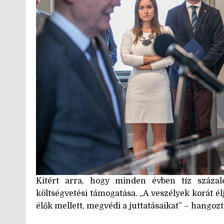
Kitért arra, hogy minden évben tíz százal
költségvetési támogatása. „A veszélyek korát él
élők mellett, megvédi a juttatásaikat” – hangozta