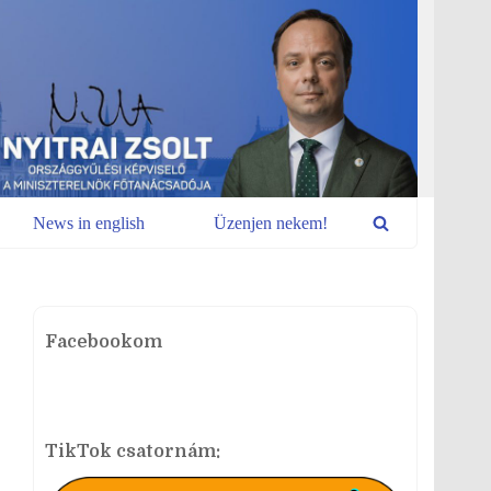
News in english
Üzenjen nekem!
Facebookom
TikTok csatornám: