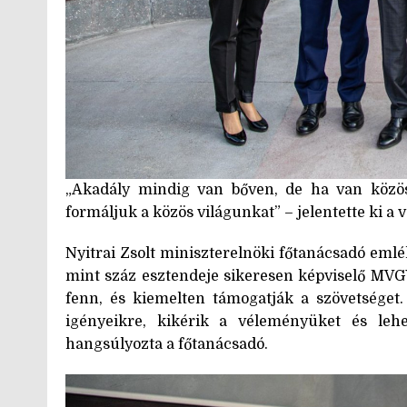
„Akadály mindig van bőven, de ha van közös
formáljuk a közös világunkat” – jelentette ki a v
Nyitrai Zsolt miniszterelnöki főtanácsadó emlé
mint száz esztendeje sikeresen képviselő MVG
fenn, és kiemelten támogatják a szövetséget.
igényeikre, kikérik a véleményüket és leh
hangsúlyozta a főtanácsadó.