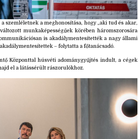
 a szemléletnek a meghonosítása, hogy „aki tud és akar,
gváltozott munkaképességűek körében háromszorosára
fokommunikációsan is akadálymentesítették a nagy állami
kadálymentesítettek – folytatta a főtanácsadó.
tő Központtal húsvéti adománygyűjtés indult, a cégek
jd el a látássérült rászorulókhoz.