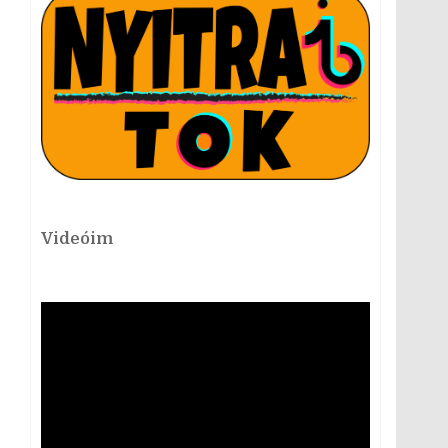
Videóim