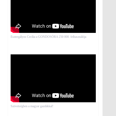
Esztergályos Cecília a GONDOSÓRA 250 000. felhasználója
Szövetségben a magyar gazdákkal!