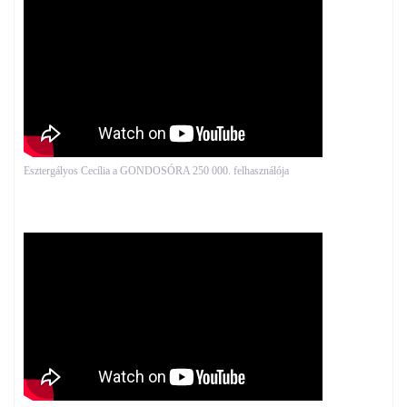
Esztergályos Cecília a GONDOSÓRA 250 000. felhasználója