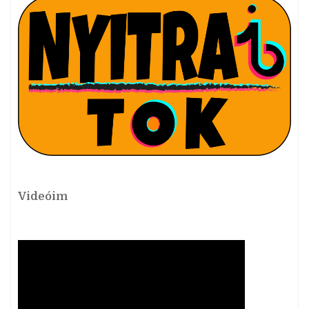
Videóim