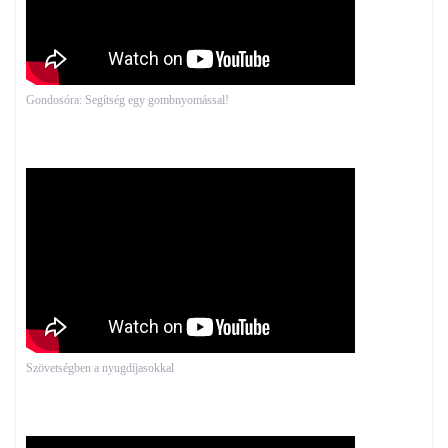
Gondosóra: Segítség egy gombnyomással!
Szövetségben a nyugdíjasokkal