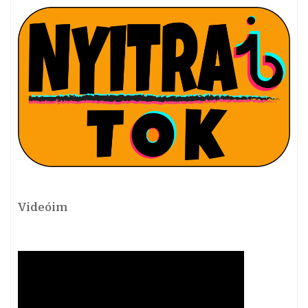
Videóim