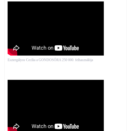
Esztergályos Cecília a GONDOSÓRA 250 000. felhasználója