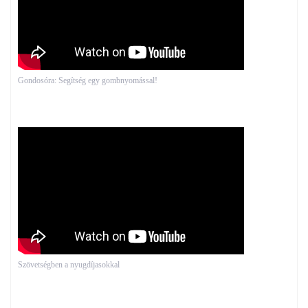
Gondosóra: Segítség egy gombnyomással!
Szövetségben a nyugdíjasokkal