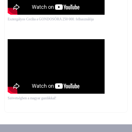
Esztergályos Cecília a GONDOSÓRA 250 000. felhasználója
Szövetségben a magyar gazdákkal!