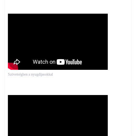
Szövetségben a nyugdíjasokkal