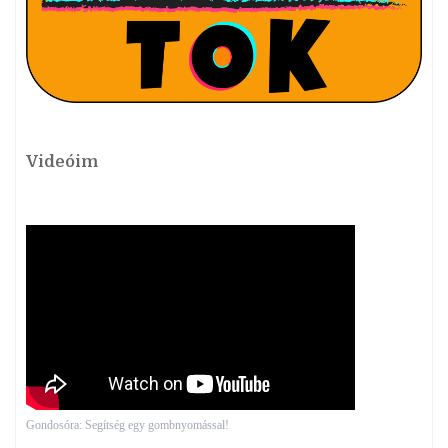
Videóim
Gondosóra: Segítség egy gombnyomással!