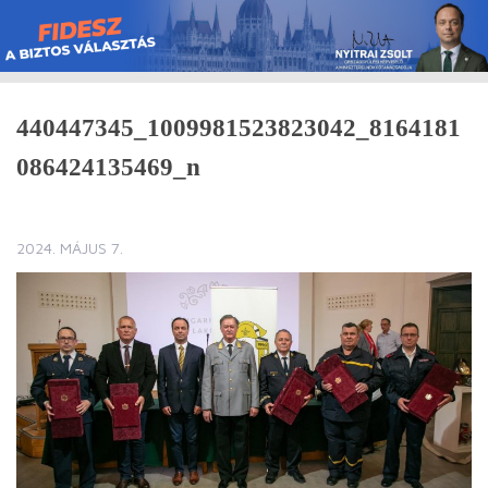
Skip
to
content
440447345_1009981523823042_8164181
086424135469_n
2024. MÁJUS 7.