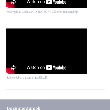
Esztergályos Cecília a GONDOSÓRA 250 000. felhasználója
Szövetségben a magyar gazdákkal!
Dokumentumok