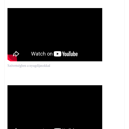
Szövetségben a nyugdíjasokkal