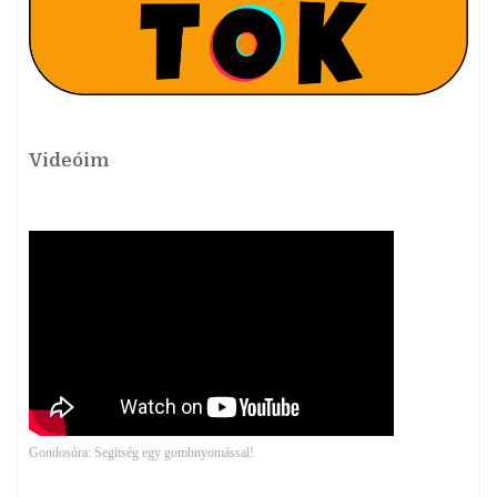
Videóim
Gondosóra: Segítség egy gombnyomással!