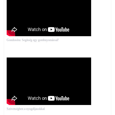
Gondosóra: Segítség egy gombnyomással!
Szövetségben a nyugdíjasokkal