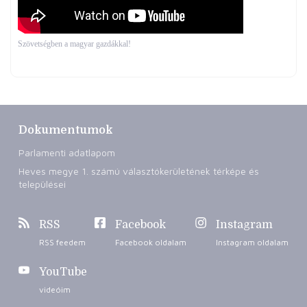
Szövetségben a magyar gazdákkal!
Dokumentumok
Parlamenti adatlapom
Heves megye 1. számú választókerületének térképe és
települései
RSS
Facebook
Instagram
RSS feedem
Facebook oldalam
Instagram oldalam
YouTube
videóim