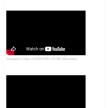
Esztergályos Cecília a GONDOSÓRA 250 000. felhasználója