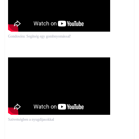
Gondosóra: Segítség egy gombnyomással!
Szövetségben a nyugdíjasokkal