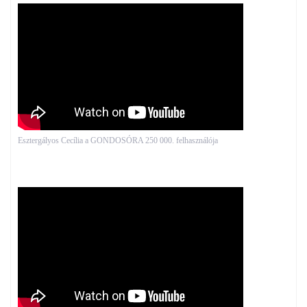
Esztergályos Cecília a GONDOSÓRA 250 000. felhasználója