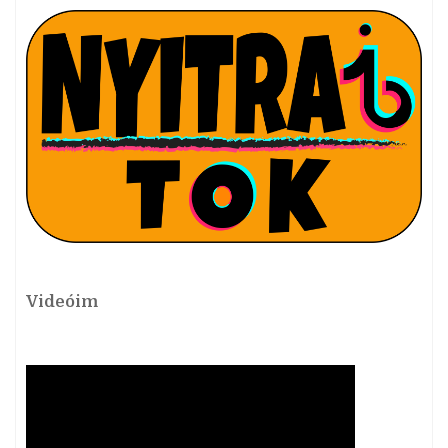
Videóim