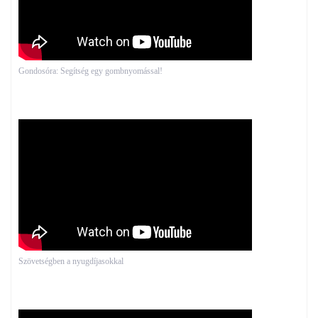
Gondosóra: Segítség egy gombnyomással!
Szövetségben a nyugdíjasokkal