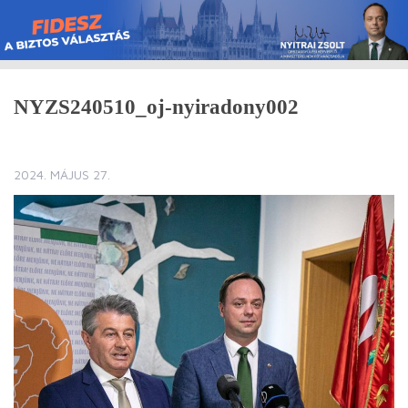
Skip
to
content
NYZS240510_oj-nyiradony002
2024. MÁJUS 27.