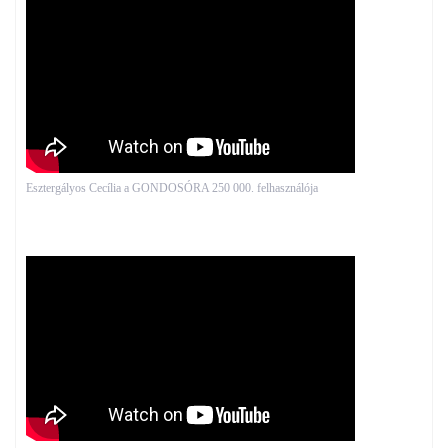
Esztergályos Cecília a GONDOSÓRA 250 000. felhasználója