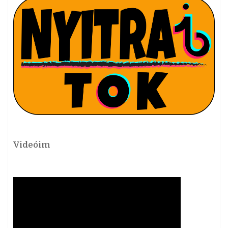
Videóim