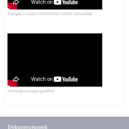
Esztergályos Cecília a GONDOSÓRA 250 000. felhasználója
Szövetségben a magyar gazdákkal!
Dokumentumok