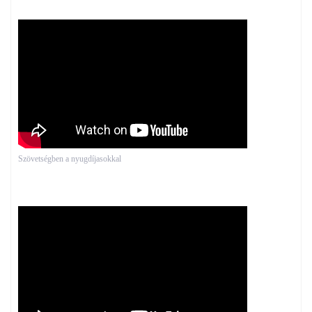
Szövetségben a nyugdíjasokkal