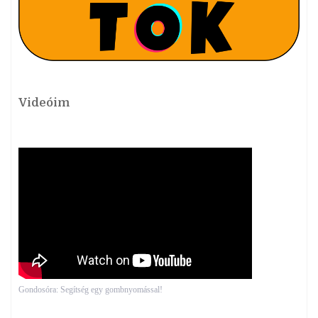
Videóim
Gondosóra: Segítség egy gombnyomással!