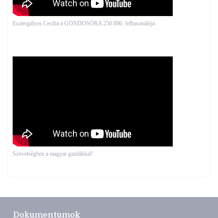
Esztergályos Cecília a GONDOSÓRA 250 000. felhasználója
Szövetségben a magyar gazdákkal!
Dokumentumok