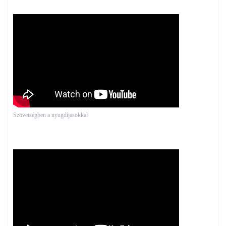
Szövetségben a nyugdíjasokkal