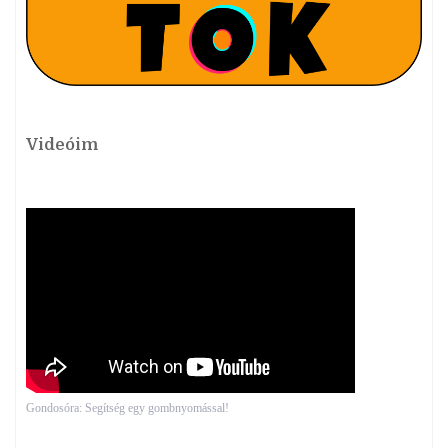
Videóim
Gondosóra: Segítség egy gombnyomással!