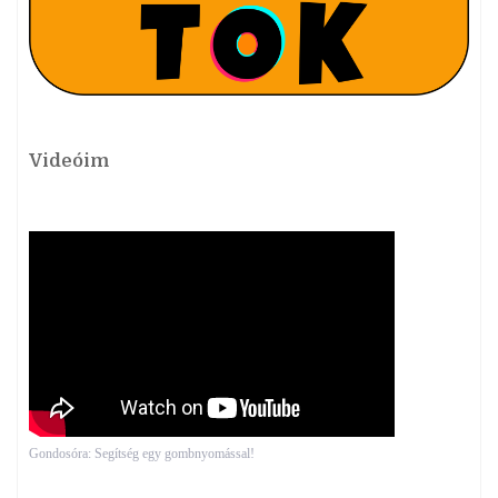
Videóim
Gondosóra: Segítség egy gombnyomással!