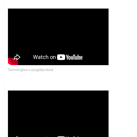
Szövetségben a nyugdíjasokkal