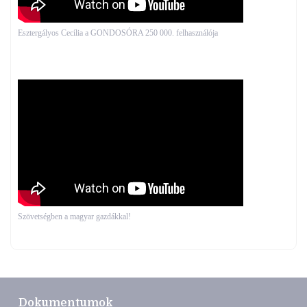
Esztergályos Cecília a GONDOSÓRA 250 000. felhasználója
Szövetségben a magyar gazdákkal!
Dokumentumok