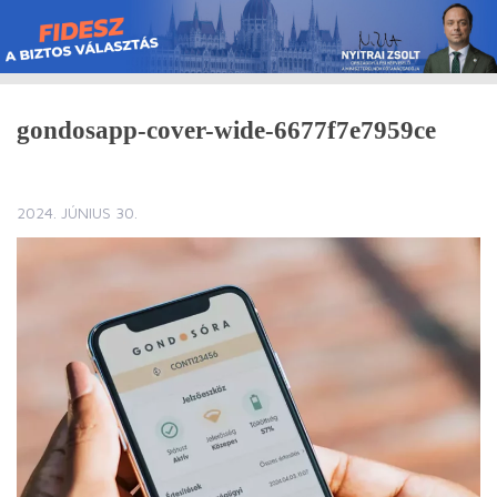
Skip
to
content
gondosapp-cover-wide-6677f7e7959ce
2024. JÚNIUS 30.