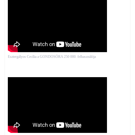
Esztergályos Cecília a GONDOSÓRA 250 000. felhasználója