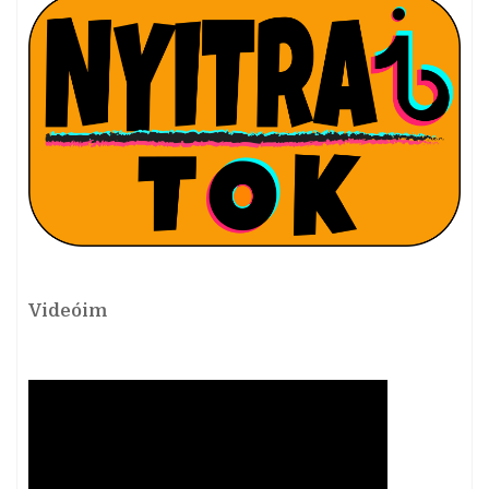
Videóim