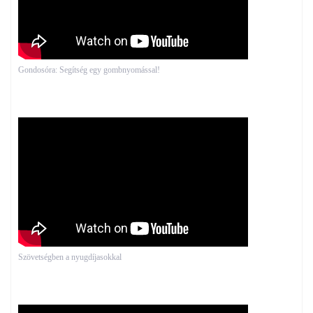
Gondosóra: Segítség egy gombnyomással!
Szövetségben a nyugdíjasokkal