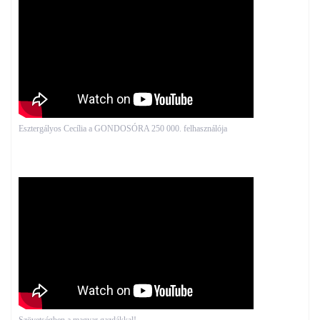
Esztergályos Cecília a GONDOSÓRA 250 000. felhasználója
Szövetségben a magyar gazdákkal!