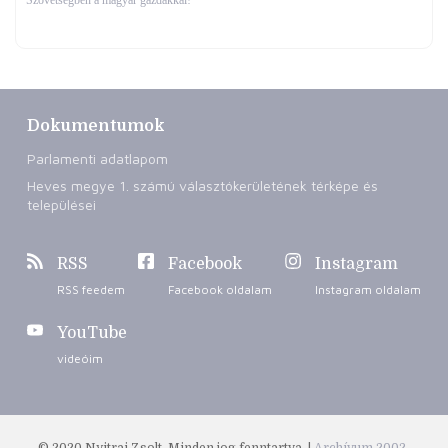
Dokumentumok
Parlamenti adatlapom
Heves megye 1. számú választókerületének térképe és
települései
RSS
Facebook
Instagram
RSS feedem
Facebook oldalam
Instagram oldalam
YouTube
videóim
© 2020 Nyitrai Zsolt. Minden jog fenntartva. |
Archívum 2002-