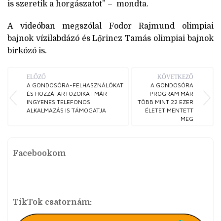
is szeretik a horgászatot” – mondta.
A videóban megszólal Fodor Rajmund olimpiai
bajnok vízilabdázó és Lőrincz Tamás olimpiai bajnok
birkózó is.
ELŐZŐ
KÖVETKEZŐ
A GONDOSÓRA-FELHASZNÁLÓKAT
A GONDOSÓRA
ÉS HOZZÁTARTOZÓIKAT MÁR
PROGRAM MÁR
INGYENES TELEFONOS
TÖBB MINT 22 EZER
ALKALMAZÁS IS TÁMOGATJA
ÉLETET MENTETT
MEG
Facebookom
TikTok csatornám: