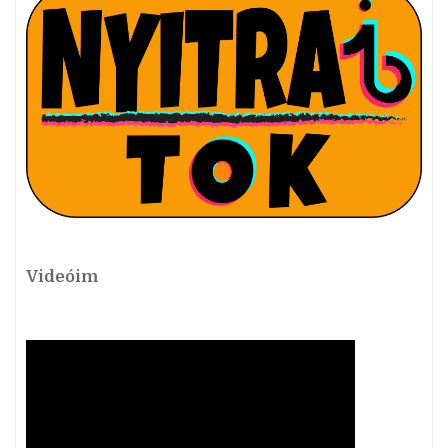
Videóim