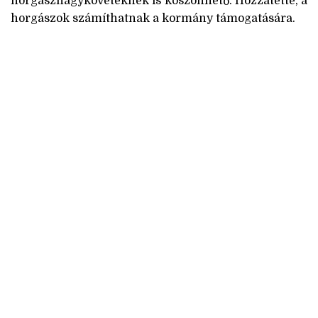
horgásznagyköveteknek is köszönhető. Hozzátette, a
horgászok számíthatnak a kormány támogatására.