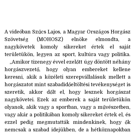
A videóban Szűcs Lajos, a Magyar Országos Horgász
Szövetség (MOHOSZ) elnöke elmondta, a
nagykövetek komoly sikereket értek el saját
területükön, legyen az sport, kultúra vagy politika.
„Amikor tizenegy évvel ezelőtt úgy döntött néhány
horgászvezető, hogy olyan embereket kellene
keresni, akik a közéleti szerepvállalásuk mellett a
horgászatot mint szabadidőeltöltési tevékenységet is
szeretik, akkor dőlt el, hogy lesznek horgászat
nagykövetei. Ezek az emberek a saját területükön
olyanok, akik vagy a sportban, vagy a művészetben,
vagy akár a politikában komoly sikereket értek el, és
ezzel pedig megmutatták mindenkinek, hogy ők
nemcsak a szabad idejükben, de a hétköznapokban