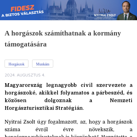
Skip
to
content
A horgászok számíthatnak a kormány
támogatására
Horgászok
Munkám
2024. AUGUSZTUS 4.
Magyarország legnagyobb civil szervezete a
horgászoké, akikkel folyamatos a párbeszéd, és
közösen dolgoznak a Nemzeti
Horgászturisztikai Stratégián
.
Nyitrai Zsolt úgy fogalmazott, az, hogy a horgászok
száma évről évre növekszik, a