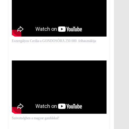
Esztergályos Cecília a GONDOSÓRA 250 000. felhasználója
Szövetségben a magyar gazdákkal!