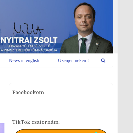
News in english
Üzenjen nekem!
Facebookom
TikTok csatornám: