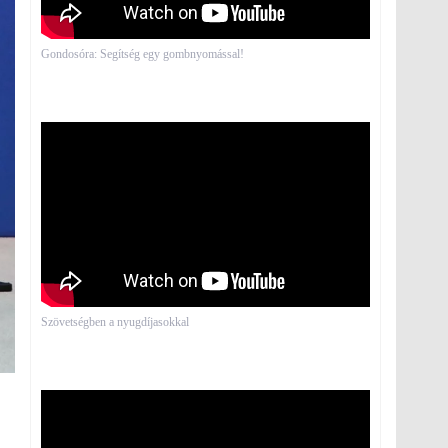
Gondosóra: Segítség egy gombnyomással!
Szövetségben a nyugdíjasokkal