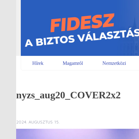
Skip
to
content
Hírek
Magamról
Nemzetközi
nyzs_aug20_COVER2x2
2024. AUGUSZTUS 15.