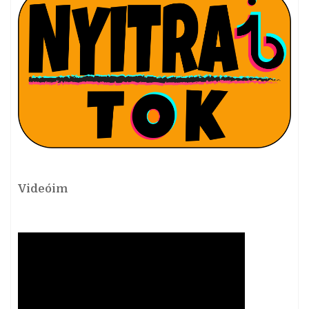
Videóim