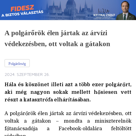
Skip
to
content
A polgárőrök élen jártak az árvízi
védekezésben, ott voltak a gátakon
Polgárőrség
2024. SZEPTEMBER 26.
Hála és köszönet illeti azt a több ezer polgárőrt,
aki még nagyon sokak mellett hősiesen vett
részt a katasztrófa elhárításában.
A polgárőrök élen jártak az árvízi védekezésben, ott
voltak a gátakon – mondta a miniszterelnök
főtanácsadója a Facebook-oldalára feltöltött