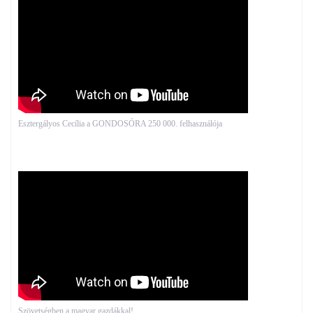
Esztergályos Cecília a GONDOSÓRA 250 000. felhasználója
Szövetségben a magyar gazdákkal!