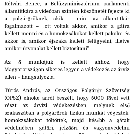
Rétvári Bence, a Belügyminisztérium parlamenti
államtitkára a videóban szintén köszönetét fejezte ki
a polgárőröknek, akik – mint az államtitkár
fogalmazott – „ott voltak akkor, amikor a gátra
kellett menni és a homokzsákokat kellett pakolni és
akkor is, amikor éjszaka kellett felügyelni, illetve
amikor útvonalat kellett biztosítani”.
Az ő munkájuk is kellett ahhoz, hogy
Magyarországon sikeres legyen a védekezés az árvíz
ellen – hangsúlyozta.
Túrós András, az Országos Polgárőr Szövetség
(OPSZ) elnöke arról beszélt, hogy 5000 fővel vett
részt az árvízi védekezésben, melynek első
szakaszában a polgárőrök fizikai munkát végeztek,
homokzsákokat töltöttek, majd később a gátak
védelmében gátőri, jelzőőri és vagyonvédelmi