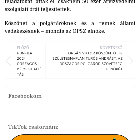
feladatokat láttak el, csaknem 50 ezer árvízvédelmi
szolgálati órát teljesítettek.
Köszönet a polgárőröknek és a remek állami
védekezésnek – mondta az OPSZ elnöke.
ELŐZŐ
KÖVETKEZŐ
HUNFILA
ORBÁN VIKTOR KÖSZÖNTÖTTE
2024
SZÜLETÉSNAPJÁN TÚRÓS ANDRÁST, AZ
ORSZÁGOS
ORSZÁGOS POLGÁRŐR SZÖVETSÉG
BÉLYEGKIÁLLÍ
ELNÖKÉT
TÁS
Facebookom
TikTok csatornám: