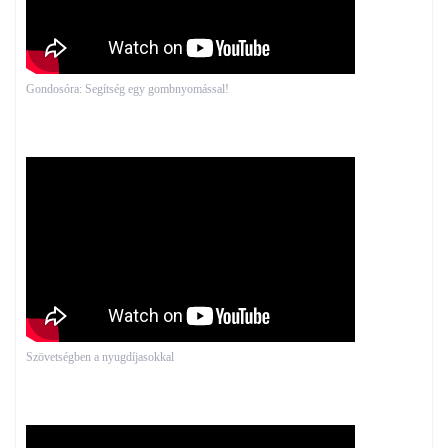
Gondosóra: Segítség egy gombnyomással!
Szövetségben a nyugdíjasokkal