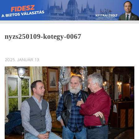
Skip
to
content
nyzs250109-kotegy-0067
2025. JANUÁR 13.