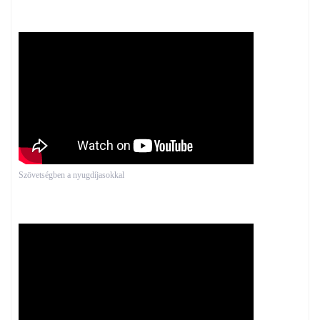
Szövetségben a nyugdíjasokkal