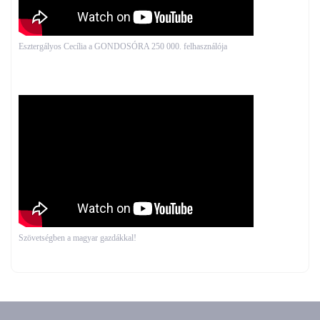
Esztergályos Cecília a GONDOSÓRA 250 000. felhasználója
Szövetségben a magyar gazdákkal!