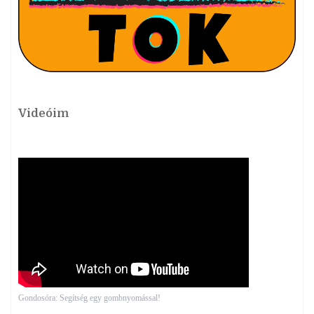
Videóim
Gondosóra: Segítség egy gombnyomással!