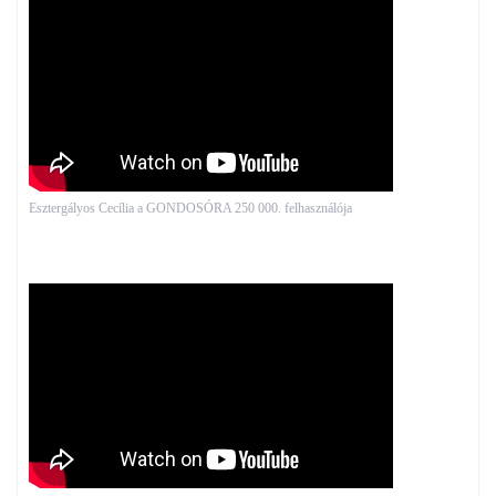
Esztergályos Cecília a GONDOSÓRA 250 000. felhasználója