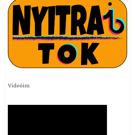
Videóim