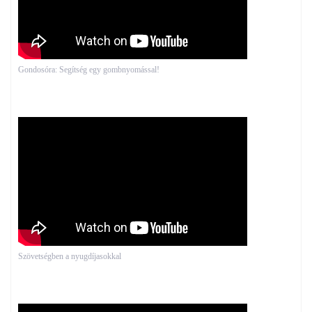
Gondosóra: Segítség egy gombnyomással!
Szövetségben a nyugdíjasokkal