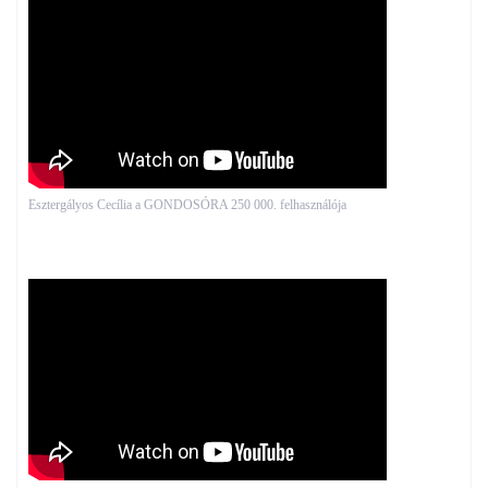
Esztergályos Cecília a GONDOSÓRA 250 000. felhasználója