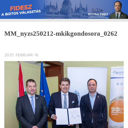
Skip
to
content
MM_nyzs250212-mkikgondosora_0262
2025. FEBRUÁR 16.