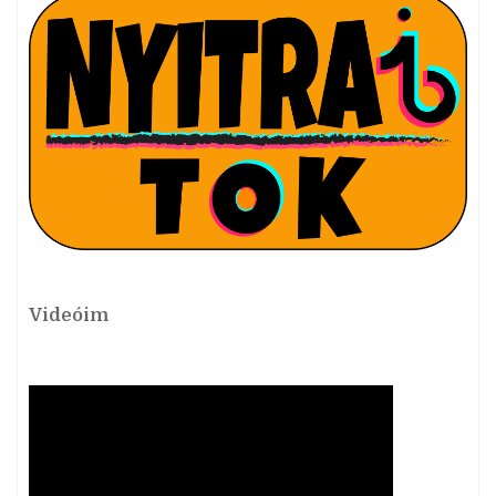
Videóim