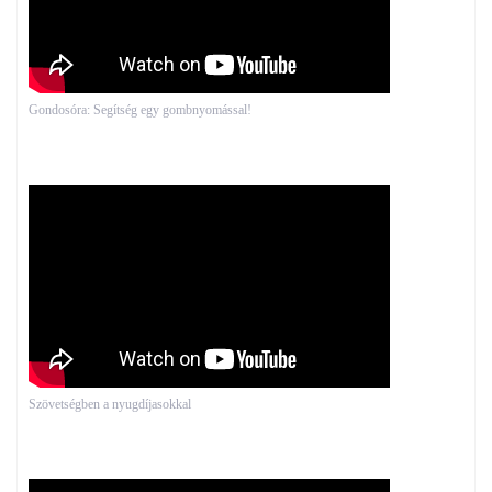
Gondosóra: Segítség egy gombnyomással!
Szövetségben a nyugdíjasokkal