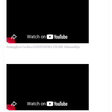
Esztergályos Cecília a GONDOSÓRA 250 000. felhasználója