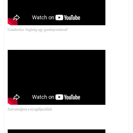
Gondosóra: Segítség egy gombnyomással!
Szövetségben a nyugdíjasokkal