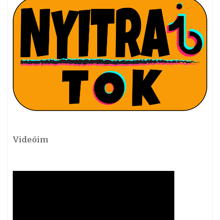
Videóim