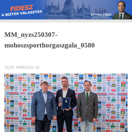
Skip
to
content
MM_nyzs250307-
mohoszsporthorgaszgala_0580
2025. MÁRCIUS 10.