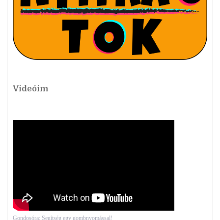
Videóim
Gondosóra: Segítség egy gombnyomással!