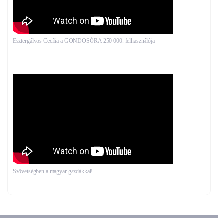
Esztergályos Cecília a GONDOSÓRA 250 000. felhasználója
Szövetségben a magyar gazdákkal!