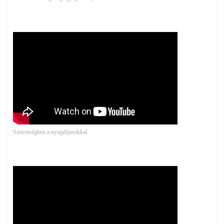
Szövetségben a nyugdíjasokkal