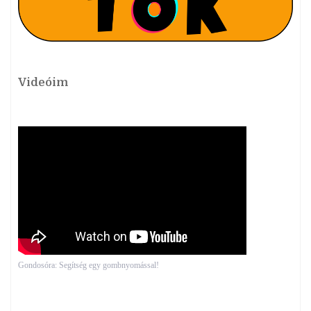
Videóim
Gondosóra: Segítség egy gombnyomással!