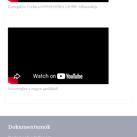
Esztergályos Cecília a GONDOSÓRA 250 000. felhasználója
Szövetségben a magyar gazdákkal!
Dokumentumok