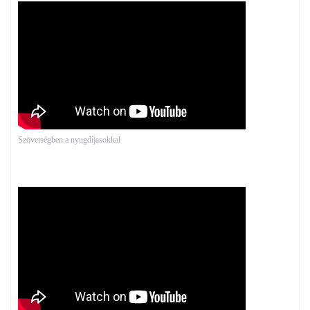
Szövetségben a nyugdíjasokkal