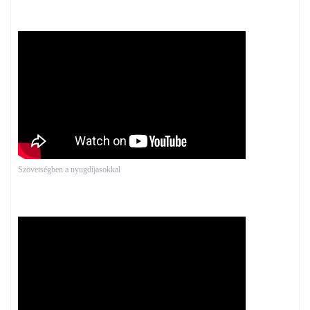
Szövetségben a nyugdíjasokkal