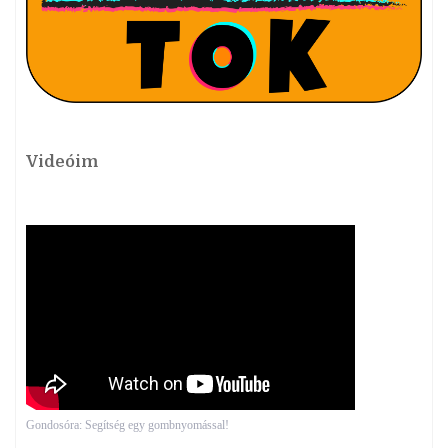
Videóim
Gondosóra: Segítség egy gombnyomással!