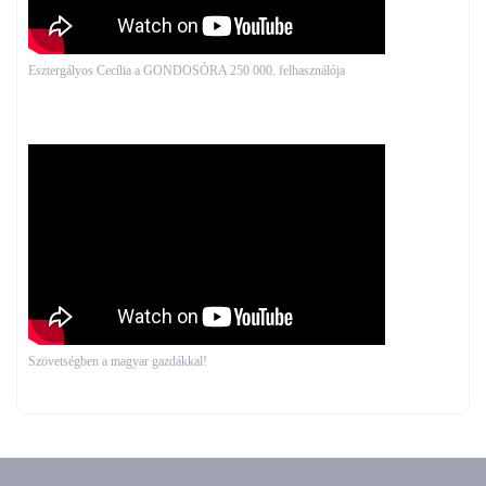
Esztergályos Cecília a GONDOSÓRA 250 000. felhasználója
Szövetségben a magyar gazdákkal!