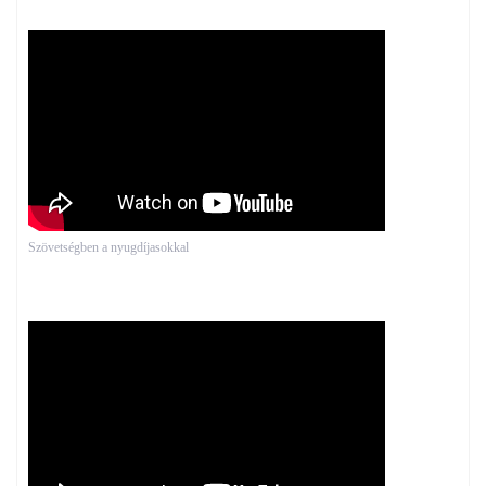
Szövetségben a nyugdíjasokkal