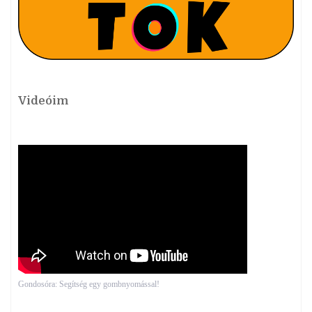
Videóim
Gondosóra: Segítség egy gombnyomással!