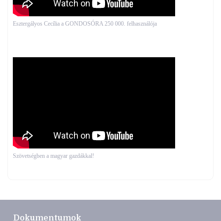
Esztergályos Cecília a GONDOSÓRA 250 000. felhasználója
Szövetségben a magyar gazdákkal!
Dokumentumok