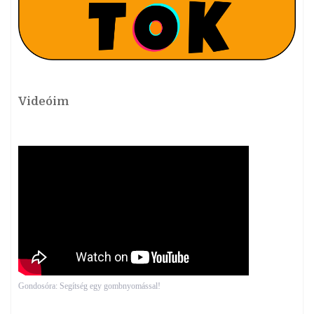
Videóim
Gondosóra: Segítség egy gombnyomással!