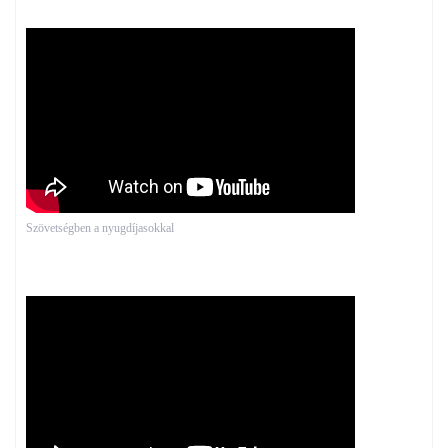
Szövetségben a nyugdíjasokkal