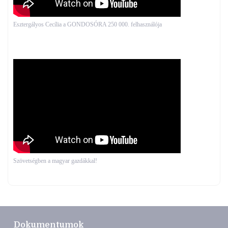
Esztergályos Cecília a GONDOSÓRA 250 000. felhasználója
Szövetségben a magyar gazdákkal!
Dokumentumok