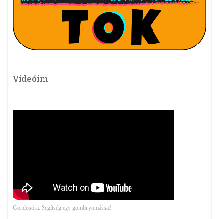
Videóim
Gondosóra: Segítség egy gombnyomással!