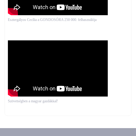
Esztergályos Cecília a GONDOSÓRA 250 000. felhasználója
Szövetségben a magyar gazdákkal!