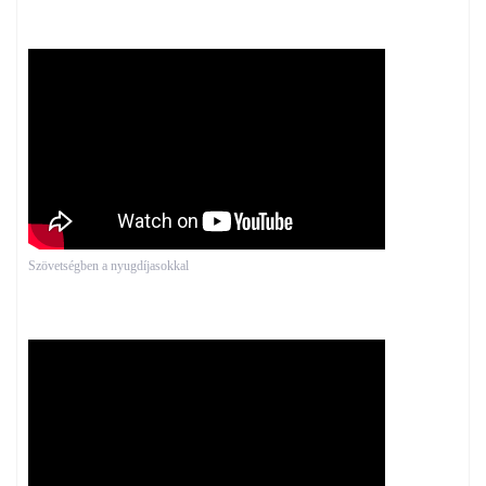
Szövetségben a nyugdíjasokkal