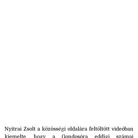
Nyitrai Zsolt a közösségi oldalára feltöltött videóban
kiemelte, hogy a Gondosóra eddigi számai