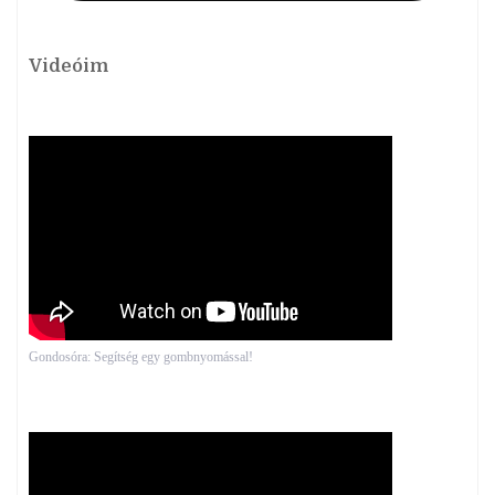
Videóim
Gondosóra: Segítség egy gombnyomással!