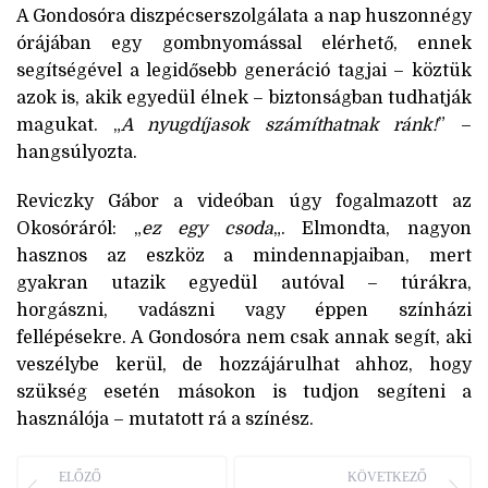
A Gondosóra diszpécserszolgálata a nap huszonnégy
órájában egy gombnyomással elérhető, ennek
segítségével a legidősebb generáció tagjai – köztük
azok is, akik egyedül élnek – biztonságban tudhatják
magukat. „
A nyugdíjasok számíthatnak ránk!
” –
hangsúlyozta.
Reviczky Gábor a videóban úgy fogalmazott az
Okosóráról: „
ez egy csoda
„. Elmondta, nagyon
hasznos az eszköz a mindennapjaiban, mert
gyakran utazik egyedül autóval – túrákra,
horgászni, vadászni vagy éppen színházi
fellépésekre. A Gondosóra nem csak annak segít, aki
veszélybe kerül, de hozzájárulhat ahhoz, hogy
szükség esetén másokon is tudjon segíteni a
használója – mutatott rá a színész.
ELŐZŐ
KÖVETKEZŐ