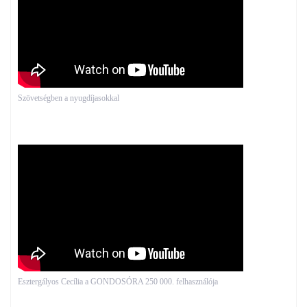
Szövetségben a nyugdíjasokkal
Esztergályos Cecília a GONDOSÓRA 250 000. felhasználója