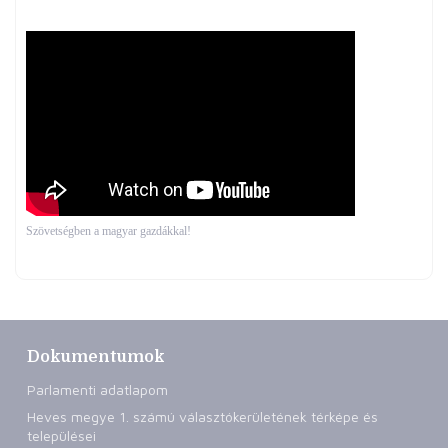
Szövetségben a magyar gazdákkal!
Dokumentumok
Parlamenti adatlapom
Heves megye 1. számú választókerületének térképe és
települései