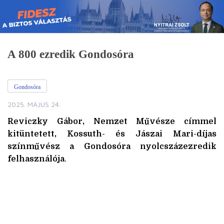
Skip
to
content
A 800 ezredik Gondosóra
Gondosóra
2025. MÁJUS 24.
Reviczky Gábor, Nemzet Művésze címmel
kitüntetett, Kossuth- és Jászai Mari-díjas
színművész a Gondosóra nyolcszázezredik
felhasználója
.