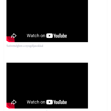
Szövetségben a nyugdíjasokkal