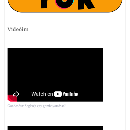
Videóim
Gondosóra: Segítség egy gombnyomással!