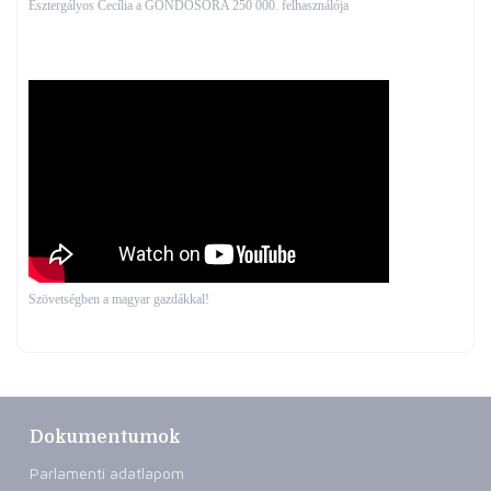
Esztergályos Cecília a GONDOSÓRA 250 000. felhasználója
Szövetségben a magyar gazdákkal!
Dokumentumok
Parlamenti adatlapom