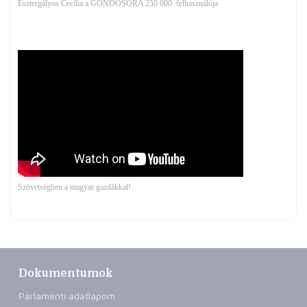
Esztergályos Cecília a GONDOSÓRA 250 000. felhasználója
Szövetségben a magyar gazdákkal!
Dokumentumok
Parlamenti adatlapom