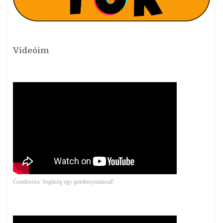
Videóim
Gondosóra: Segítség egy gombnyomással!