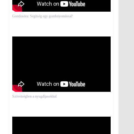
Gondosóra: Segítség egy gombnyomással!
Szövetségben a nyugdíjasokkal