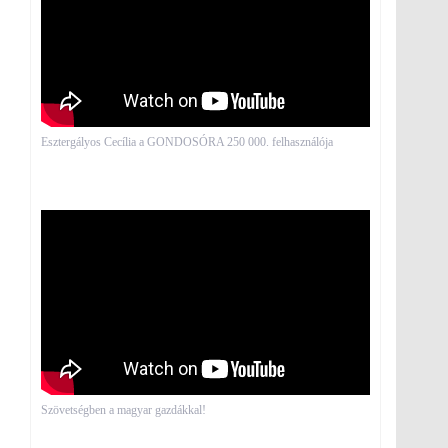
Esztergályos Cecília a GONDOSÓRA 250 000. felhasználója
Szövetségben a magyar gazdákkal!