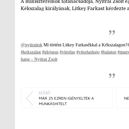
A miniszterelnök főtanácsadója, Nyitrai Zsolt e
Kékszalag királyának, Litkey Farkast kérdezte ar
@nyitraitok
Mi történt Litkey Farkasékkal a Kékszalagon
#kekszalag
#idojaras
#vitorlas
#vitorlashajo
#balaton
#magy
hang – Nyitrai Zsolt
ELŐZŐ
MÁR 25 EZREN IGÉNYELTÉK A
NE
MUNKÁSHITELT