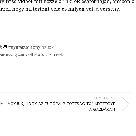
gy friss videót tett közzé a TikTok-csatornáján, amiben a
ról, hogy mi történt vele és milyen volt a verseny.
?⛵️🏁
#nyitraizsolt
#nyitraitok
arorszag
#nekedbe
#fyp
♬ eredeti
KÖVETKEZŐ
M HAGYJUK, HOGY AZ EURÓPAI BIZOTTSÁG TÖNKRETEGYE
A GAZDÁKAT!