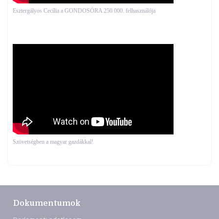
Esztergályos Cecília a GONDOSÓRA 250 000. felhasználója
Szövetségben a magyar gazdákkal!
Dokumentumok