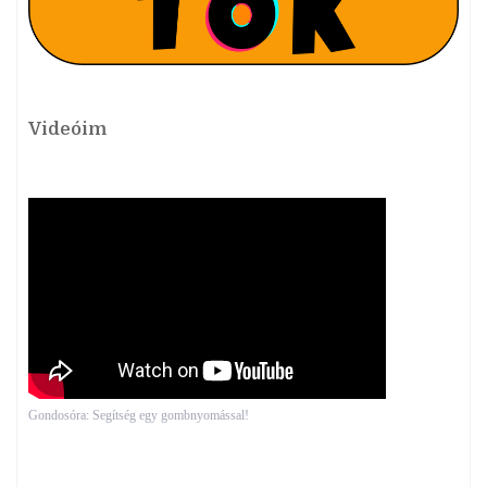
Videóim
Gondosóra: Segítség egy gombnyomással!