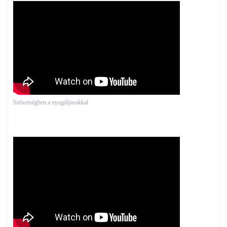
Szövetségben a nyugdíjasokkal