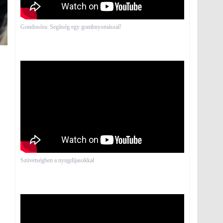
Gondosóra: Segítség egy gombnyomással!
Szövetségben a nyugdíjasokkal