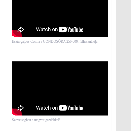
Esztergályos Cecília a GONDOSÓRA 250 000. felhasználója
Szövetségben a magyar gazdákkal!