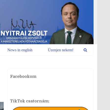
News in english
Üzenjen nekem!
Facebookom
TikTok csatornám: