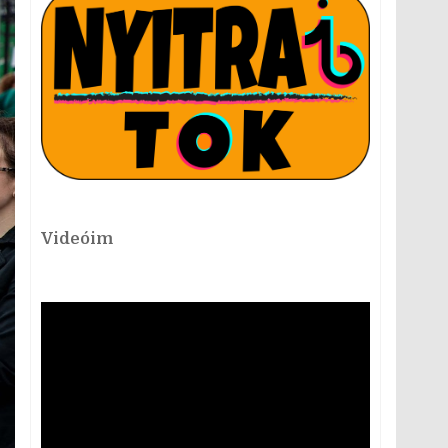
Videóim