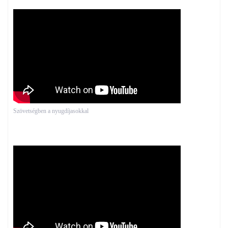
Szövetségben a nyugdíjasokkal