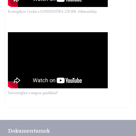
Esztergályos Cecília a GONDOSÓRA 250 000. felhasználója
Szövetségben a magyar gazdákkal!
Dokumentumok