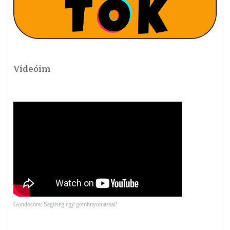
Videóim
Gondosóra: Segítség egy gombnyomással!