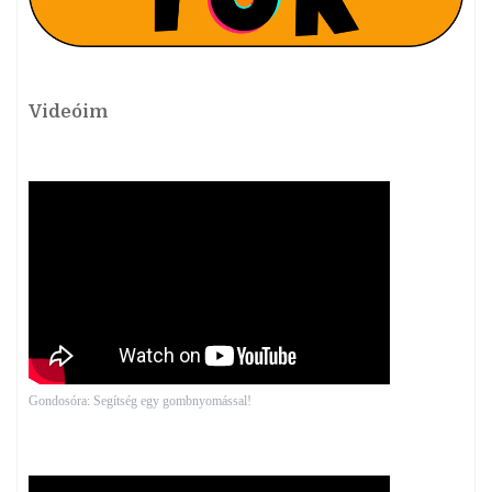
Videóim
Gondosóra: Segítség egy gombnyomással!