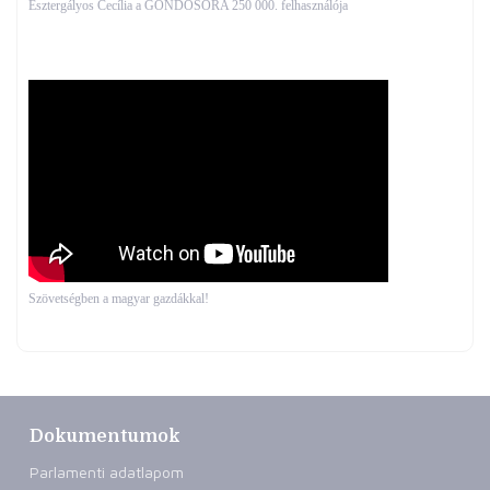
Esztergályos Cecília a GONDOSÓRA 250 000. felhasználója
Szövetségben a magyar gazdákkal!
Dokumentumok
Parlamenti adatlapom