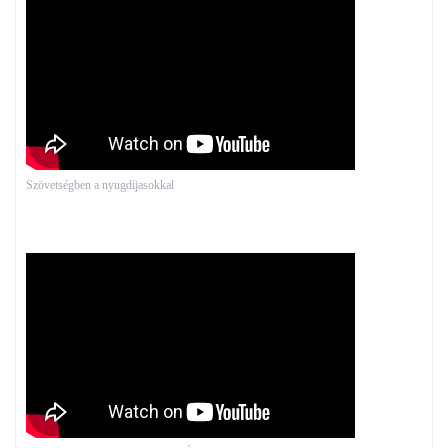
Szövetségben a nyugdíjasokkal